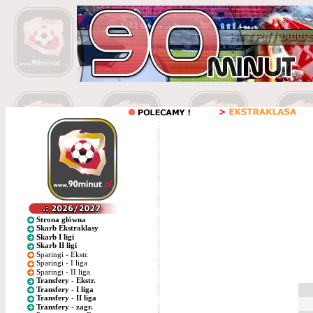
Strona główna
Skarb Ekstraklasy
Skarb I ligi
Skarb II ligi
Sparingi - Ekstr.
Sparingi - I liga
Sparingi - II liga
Transfery - Ekstr.
Transfery - I liga
Transfery - II liga
Transfery - zagr.