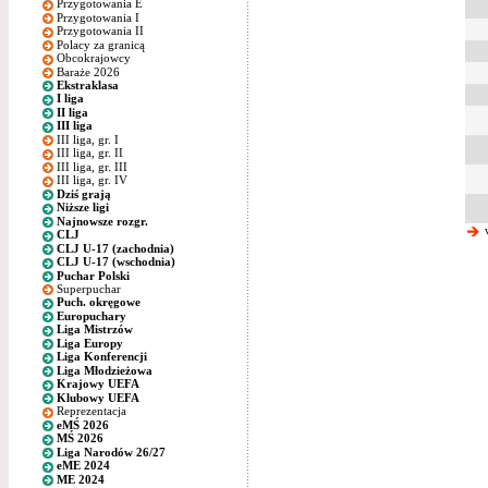
Przygotowania E
Przygotowania I
Przygotowania II
Polacy za granicą
Obcokrajowcy
Baraże 2026
Ekstraklasa
I liga
II liga
III liga
III liga, gr. I
III liga, gr. II
III liga, gr. III
III liga, gr. IV
Dziś grają
Niższe ligi
Najnowsze rozgr.
w
CLJ
CLJ U-17 (zachodnia)
CLJ U-17 (wschodnia)
Puchar Polski
Superpuchar
Puch. okręgowe
Europuchary
Liga Mistrzów
Liga Europy
Liga Konferencji
Liga Młodzieżowa
Krajowy UEFA
Klubowy UEFA
Reprezentacja
eMŚ 2026
MŚ 2026
Liga Narodów 26/27
eME 2024
ME 2024