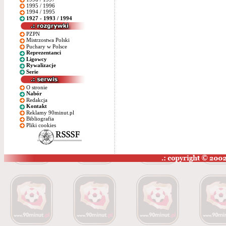
1995 / 1996
1994 / 1995
1927 - 1993 / 1994
PZPN
Mistrzostwa Polski
Puchary w Polsce
Reprezentanci
Ligowcy
Rywalizacje
Serie
O stronie
Nabór
Redakcja
Kontakt
Reklamy 90minut.pl
Bibliografia
Pliki cookies