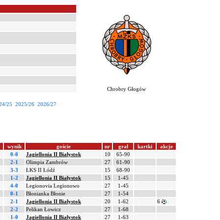
Chrobry Głogów
24/25
2025/26
2026/27
wynik
goście
nr
grał
kartki
akcje
0-0
Jagiellonia II Białystok
10
65-90
2-1
Olimpia Zambrów
27
61-90
3-3
ŁKS II Łódź
15
68-90
1-2
Jagiellonia II Białystok
15
1-45
4-0
Legionovia Legionowo
27
1-45
0-1
Błonianka Błonie
27
1-54
2-1
Jagiellonia II Białystok
20
1-62
6
2-2
Pelikan Łowicz
27
1-68
1-0
Jagiellonia II Białystok
27
1-63