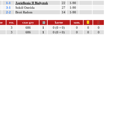
1-1
Jagiellonia II Białystok
22
1-90
3-1
Sokół Ostróda
27
1-90
2-2
Broń Radom
14
1-90
ne
rez.
czas gry
karne
sam.
3
686
1
0 (0 + 0)
0
0
0
3
686
1
0 (0 + 0)
0
0
0