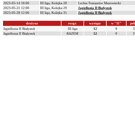
2023-05-14 16:00
III liga, Kolejka 28
Lechia Tomaszów Mazowiecki
2023-05-21 12:00
III liga, Kolejka 29
Jagiellonia II Białystok
2023-05-28 12:00
III liga, Kolejka 31
Jagiellonia II Białystok
drużyna
rozgr.
występy
w "11"
peł
Jagiellonia II Białystok
III liga
12
9
3
Jagiellonia II Białystok
RAZEM
12
9
3