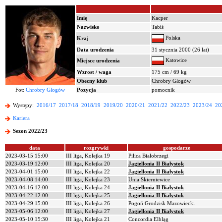
Imię
Kacper
Nazwisko
Tabiś
Polska
Kraj
Data urodzenia
31 stycznia 2000 (26 lat)
Katowice
Miejsce urodzenia
Wzrost / waga
175 cm / 69 kg
Obecny klub
Chrobry Głogów
Fot:
Chrobry Głogów
Pozycja
pomocnik
Występy:
2016/17
2017/18
2018/19
2019/20
2020/21
2021/22
2022/23
2023/24
20
Kariera
Sezon 2022/23
data
rozgrywki
gospodarze
2023-03-15 15:00
III liga, Kolejka 19
Pilica Białobrzegi
2023-03-19 12:00
III liga, Kolejka 20
Jagiellonia II Białystok
2023-04-01 15:00
III liga, Kolejka 22
Jagiellonia II Białystok
2023-04-08 14:00
III liga, Kolejka 23
Unia Skierniewice
2023-04-16 12:00
III liga, Kolejka 24
Jagiellonia II Białystok
2023-04-22 12:00
III liga, Kolejka 25
Jagiellonia II Białystok
2023-04-29 15:00
III liga, Kolejka 26
Pogoń Grodzisk Mazowiecki
2023-05-06 12:00
III liga, Kolejka 27
Jagiellonia II Białystok
2023-05-10 15:30
III liga, Kolejka 21
Concordia Elbląg