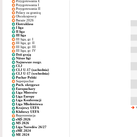
Przygotowania E
Przygotowania I
Przygotowania II
Polacy za granicą
Obcokrajowcy
Baraże 2026
Ekstraklasa
I liga
II liga
III liga
III liga, gr. I
III liga, gr. II
III liga, gr. III
III liga, gr. IV
Dziś grają
Niższe ligi
Najnowsze rozgr.
CLJ
CLJ U-17 (zachodnia)
CLJ U-17 (wschodnia)
Puchar Polski
Superpuchar
Puch. okręgowe
Europuchary
Liga Mistrzów
Liga Europy
Liga Konferencji
Liga Młodzieżowa
w
Krajowy UEFA
Klubowy UEFA
Reprezentacja
eMŚ 2026
MŚ 2026
Liga Narodów 26/27
eME 2024
ME 2024