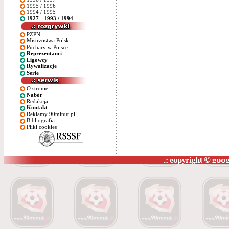
1995 / 1996
1994 / 1995
1927 - 1993 / 1994
PZPN
Mistrzostwa Polski
Puchary w Polsce
Reprezentanci
Ligowcy
Rywalizacje
Serie
O stronie
Nabór
Redakcja
Kontakt
Reklamy 90minut.pl
Bibliografia
Pliki cookies