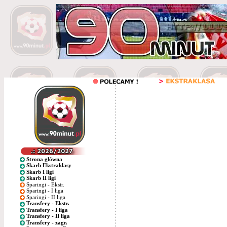
Strona główna
Skarb Ekstraklasy
Skarb I ligi
Skarb II ligi
Sparingi - Ekstr.
Sparingi - I liga
Sparingi - II liga
Transfery - Ekstr.
Transfery - I liga
Transfery - II liga
Transfery - zagr.