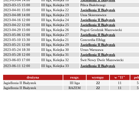
2023-03-04 14:00
III liga, Kolejka 18
Jagiellonia II Białystok
2023-03-15 15:00
III liga, Kolejka 19
Pilica Białobrzegi
2023-04-01 15:00
III liga, Kolejka 22
Jagiellonia II Białystok
2023-04-08 14:00
III liga, Kolejka 23
Unia Skierniewice
2023-04-16 12:00
III liga, Kolejka 24
Jagiellonia II Białystok
2023-04-22 12:00
III liga, Kolejka 25
Jagiellonia II Białystok
2023-04-29 15:00
III liga, Kolejka 26
Pogoń Grodzisk Mazowiecki
2023-05-06 12:00
III liga, Kolejka 27
Jagiellonia II Białystok
2023-05-10 15:30
III liga, Kolejka 21
Concordia Elbląg
2023-05-21 12:00
III liga, Kolejka 29
Jagiellonia II Białystok
2023-05-24 18:30
III liga, Kolejka 30
Ursus Warszawa
2023-05-28 12:00
III liga, Kolejka 31
Jagiellonia II Białystok
2023-06-03 17:00
III liga, Kolejka 32
Świt Nowy Dwór Mazowiecki
2023-06-11 12:00
III liga, Kolejka 33
Jagiellonia II Białystok
drużyna
rozgr.
występy
w "11"
peł
Jagiellonia II Białystok
III liga
22
11
5
Jagiellonia II Białystok
RAZEM
22
11
5