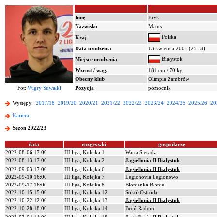
Imię
Eryk
Nazwisko
Matus
Polska
Kraj
Data urodzenia
13 kwietnia 2001 (25 lat)
Białystok
Miejsce urodzenia
Wzrost / waga
181 cm / 70 kg
Obecny klub
Olimpia Zambrów
Fot:
Wigry Suwałki
Pozycja
pomocnik
Występy:
2017/18
2019/20
2020/21
2021/22
2022/23
2023/24
2024/25
2025/26
20
Kariera
Sezon 2022/23
data
rozgrywki
gospodarze
2022-08-06 17:00
III liga, Kolejka 1
Warta Sieradz
2022-08-13 17:00
III liga, Kolejka 2
Jagiellonia II Białystok
2022-09-03 17:00
III liga, Kolejka 6
Jagiellonia II Białystok
2022-09-10 16:00
III liga, Kolejka 7
Legionovia Legionowo
2022-09-17 16:00
III liga, Kolejka 8
Błonianka Błonie
2022-10-15 15:00
III liga, Kolejka 12
Sokół Ostróda
2022-10-22 12:00
III liga, Kolejka 13
Jagiellonia II Białystok
2022-10-28 18:00
III liga, Kolejka 14
Broń Radom