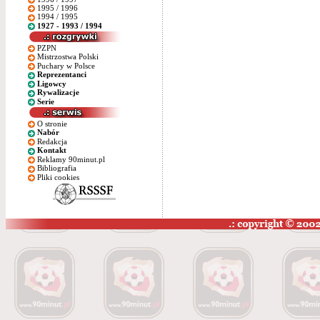
1995 / 1996
1994 / 1995
1927 - 1993 / 1994
PZPN
Mistrzostwa Polski
Puchary w Polsce
Reprezentanci
Ligowcy
Rywalizacje
Serie
O stronie
Nabór
Redakcja
Kontakt
Reklamy 90minut.pl
Bibliografia
Pliki cookies