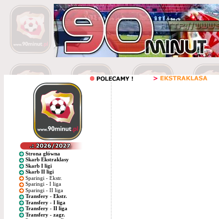
Strona główna
Skarb Ekstraklasy
Skarb I ligi
Skarb II ligi
Sparingi - Ekstr.
Sparingi - I liga
Sparingi - II liga
Transfery - Ekstr.
Transfery - I liga
Transfery - II liga
Transfery - zagr.