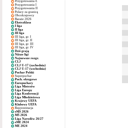
Przygotowania E
Przygotowania I
Przygotowania II
Polacy za granicą
Obcokrajowcy
Baraże 2026
Ekstraklasa
I liga
II liga
III liga
III liga, gr. I
III liga, gr. II
III liga, gr. III
III liga, gr. IV
Dziś grają
Niższe ligi
Najnowsze rozgr.
CLJ
CLJ U-17 (zachodnia)
CLJ U-17 (wschodnia)
Puchar Polski
Superpuchar
Puch. okręgowe
Europuchary
Liga Mistrzów
Liga Europy
Liga Konferencji
Liga Młodzieżowa
Krajowy UEFA
Klubowy UEFA
Reprezentacja
eMŚ 2026
MŚ 2026
Liga Narodów 26/27
eME 2024
ME 2024