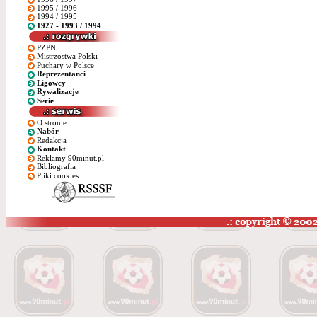
1995 / 1996
1994 / 1995
1927 - 1993 / 1994
PZPN
Mistrzostwa Polski
Puchary w Polsce
Reprezentanci
Ligowcy
Rywalizacje
Serie
O stronie
Nabór
Redakcja
Kontakt
Reklamy 90minut.pl
Bibliografia
Pliki cookies