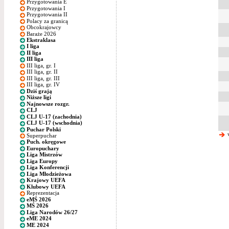
Przygotowania E
Przygotowania I
Przygotowania II
Polacy za granicą
Obcokrajowcy
Baraże 2026
Ekstraklasa
I liga
II liga
III liga
III liga, gr. I
III liga, gr. II
III liga, gr. III
III liga, gr. IV
Dziś grają
Niższe ligi
Najnowsze rozgr.
CLJ
CLJ U-17 (zachodnia)
CLJ U-17 (wschodnia)
Puchar Polski
w
Superpuchar
Puch. okręgowe
Europuchary
Liga Mistrzów
Liga Europy
Liga Konferencji
Liga Młodzieżowa
Krajowy UEFA
Klubowy UEFA
Reprezentacja
eMŚ 2026
MŚ 2026
Liga Narodów 26/27
eME 2024
ME 2024