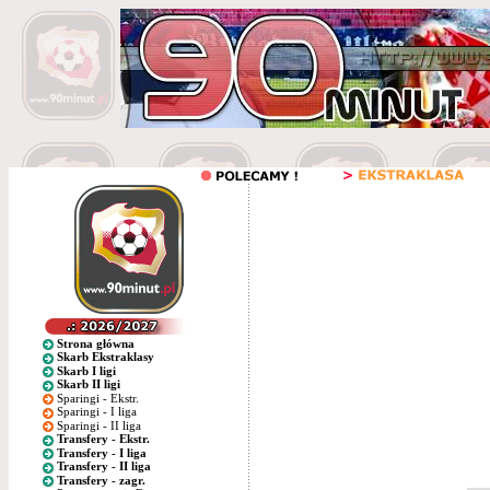
Strona główna
Skarb Ekstraklasy
Skarb I ligi
Skarb II ligi
Sparingi - Ekstr.
Sparingi - I liga
Sparingi - II liga
Transfery - Ekstr.
Transfery - I liga
Transfery - II liga
Transfery - zagr.