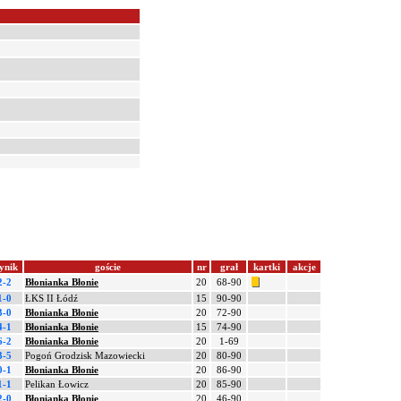
ynik
goście
nr
grał
kartki
akcje
2-2
Błonianka Błonie
20
68-90
1-0
ŁKS II Łódź
15
90-90
3-0
Błonianka Błonie
20
72-90
4-1
Błonianka Błonie
15
74-90
6-2
Błonianka Błonie
20
1-69
3-5
Pogoń Grodzisk Mazowiecki
20
80-90
0-1
Błonianka Błonie
20
86-90
1-1
Pelikan Łowicz
20
85-90
2-0
Błonianka Błonie
20
46-90