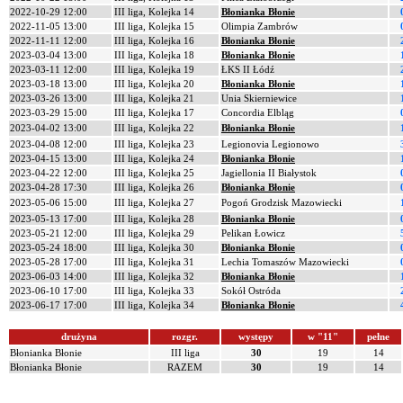
2022-10-29 12:00
III liga, Kolejka 14
Błonianka Błonie
2022-11-05 13:00
III liga, Kolejka 15
Olimpia Zambrów
2022-11-11 12:00
III liga, Kolejka 16
Błonianka Błonie
2023-03-04 13:00
III liga, Kolejka 18
Błonianka Błonie
2023-03-11 12:00
III liga, Kolejka 19
ŁKS II Łódź
2023-03-18 13:00
III liga, Kolejka 20
Błonianka Błonie
2023-03-26 13:00
III liga, Kolejka 21
Unia Skierniewice
2023-03-29 15:00
III liga, Kolejka 17
Concordia Elbląg
2023-04-02 13:00
III liga, Kolejka 22
Błonianka Błonie
2023-04-08 12:00
III liga, Kolejka 23
Legionovia Legionowo
2023-04-15 13:00
III liga, Kolejka 24
Błonianka Błonie
2023-04-22 12:00
III liga, Kolejka 25
Jagiellonia II Białystok
2023-04-28 17:30
III liga, Kolejka 26
Błonianka Błonie
2023-05-06 15:00
III liga, Kolejka 27
Pogoń Grodzisk Mazowiecki
2023-05-13 17:00
III liga, Kolejka 28
Błonianka Błonie
2023-05-21 12:00
III liga, Kolejka 29
Pelikan Łowicz
2023-05-24 18:00
III liga, Kolejka 30
Błonianka Błonie
2023-05-28 17:00
III liga, Kolejka 31
Lechia Tomaszów Mazowiecki
2023-06-03 14:00
III liga, Kolejka 32
Błonianka Błonie
2023-06-10 17:00
III liga, Kolejka 33
Sokół Ostróda
2023-06-17 17:00
III liga, Kolejka 34
Błonianka Błonie
drużyna
rozgr.
występy
w "11"
pełne
Błonianka Błonie
III liga
30
19
14
Błonianka Błonie
RAZEM
30
19
14