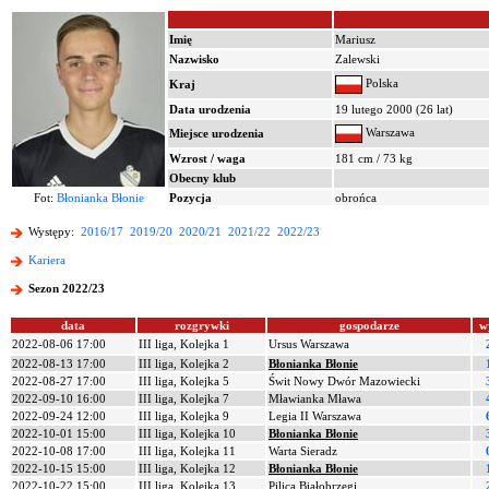
Imię
Mariusz
Nazwisko
Zalewski
Polska
Kraj
Data urodzenia
19 lutego 2000 (26 lat)
Warszawa
Miejsce urodzenia
Wzrost / waga
181 cm / 73 kg
Obecny klub
Fot:
Błonianka Błonie
Pozycja
obrońca
Występy:
2016/17
2019/20
2020/21
2021/22
2022/23
Kariera
Sezon 2022/23
data
rozgrywki
gospodarze
w
2022-08-06 17:00
III liga, Kolejka 1
Ursus Warszawa
2022-08-13 17:00
III liga, Kolejka 2
Błonianka Błonie
2022-08-27 17:00
III liga, Kolejka 5
Świt Nowy Dwór Mazowiecki
2022-09-10 16:00
III liga, Kolejka 7
Mławianka Mława
2022-09-24 12:00
III liga, Kolejka 9
Legia II Warszawa
2022-10-01 15:00
III liga, Kolejka 10
Błonianka Błonie
2022-10-08 17:00
III liga, Kolejka 11
Warta Sieradz
2022-10-15 15:00
III liga, Kolejka 12
Błonianka Błonie
2022-10-22 15:00
III liga, Kolejka 13
Pilica Białobrzegi