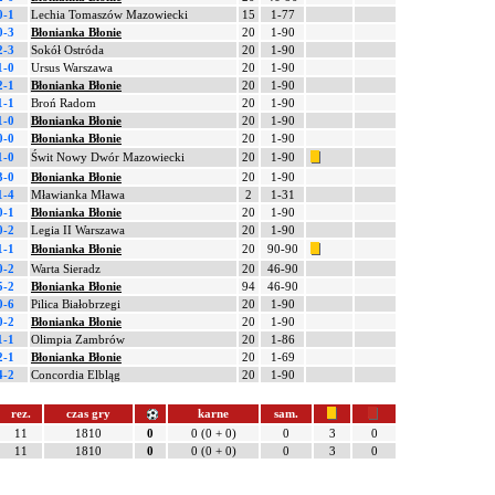
0-1
Lechia Tomaszów Mazowiecki
15
1-77
0-3
Błonianka Błonie
20
1-90
2-3
Sokół Ostróda
20
1-90
1-0
Ursus Warszawa
20
1-90
2-1
Błonianka Błonie
20
1-90
1-1
Broń Radom
20
1-90
1-0
Błonianka Błonie
20
1-90
0-0
Błonianka Błonie
20
1-90
1-0
Świt Nowy Dwór Mazowiecki
20
1-90
3-0
Błonianka Błonie
20
1-90
1-4
Mławianka Mława
2
1-31
0-1
Błonianka Błonie
20
1-90
0-2
Legia II Warszawa
20
1-90
1-1
Błonianka Błonie
20
90-90
0-2
Warta Sieradz
20
46-90
5-2
Błonianka Błonie
94
46-90
0-6
Pilica Białobrzegi
20
1-90
0-2
Błonianka Błonie
20
1-90
1-1
Olimpia Zambrów
20
1-86
2-1
Błonianka Błonie
20
1-69
4-2
Concordia Elbląg
20
1-90
rez.
czas gry
karne
sam.
11
1810
0
0 (0 + 0)
0
3
0
11
1810
0
0 (0 + 0)
0
3
0