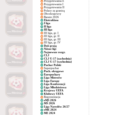
Przygotowania E
Przygotowania I
Przygotowania II
Polacy za granicą
Obcokrajowcy
Baraże 2026
Ekstraklasa
I liga
II liga
III liga
III liga, gr. I
III liga, gr. II
III liga, gr. III
III liga, gr. IV
Dziś grają
Niższe ligi
Najnowsze rozgr.
CLJ
CLJ U-17 (zachodnia)
CLJ U-17 (wschodnia)
Puchar Polski
Superpuchar
Puch. okręgowe
Europuchary
Liga Mistrzów
Liga Europy
Liga Konferencji
Liga Młodzieżowa
Krajowy UEFA
Klubowy UEFA
Reprezentacja
eMŚ 2026
MŚ 2026
Liga Narodów 26/27
eME 2024
ME 2024