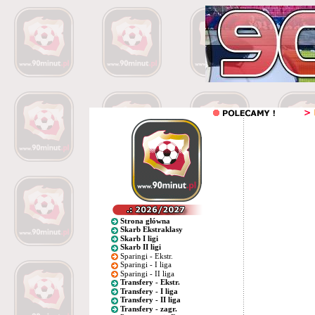
Strona główna
Skarb Ekstraklasy
Skarb I ligi
Skarb II ligi
Sparingi - Ekstr.
Sparingi - I liga
Sparingi - II liga
Transfery - Ekstr.
Transfery - I liga
Transfery - II liga
Transfery - zagr.