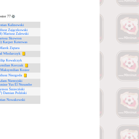
sior 77
stian Kalinowski
diusz Zajączkowski
4) Mariusz Zalewski
artosz Skowron
3) Kacper Koterwas
Marek Ziętara
ał Włodarczyk
Filip Kowalczyk
ymilian Korczak
 Maksymilian Kosior
diusz Niezgoda
Adam Niemyjski
Amine Yus El Ntoumbe
zymon Śmieciński
7) Damian Poliński
stian Nowakowski