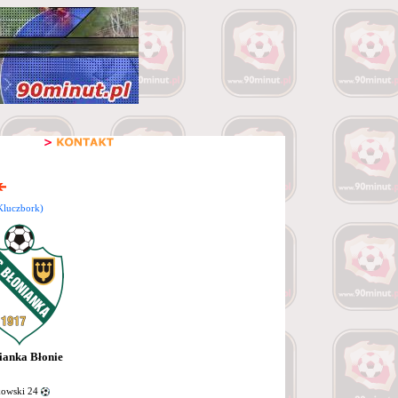
Kluczbork)
ianka Błonie
owski 24