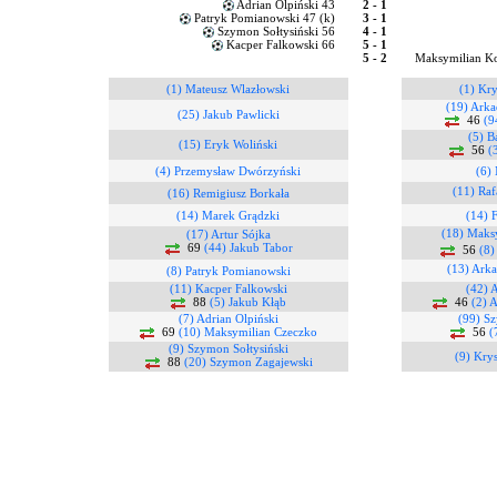
Adrian Olpiński 43
2 - 1
Patryk Pomianowski 47 (k)
3 - 1
Szymon Sołtysiński 56
4 - 1
Kacper Falkowski 66
5 - 1
5 - 2
Maksymilian Ko
(1) Mateusz Wlazłowski
(1) Kry
(19) Arka
(25) Jakub Pawlicki
46
(9
(5) B
(15) Eryk Woliński
56
(
(4) Przemysław Dwórzyński
(6) 
(11) Raf
(16) Remigiusz Borkała
(14) Marek Grądzki
(14) 
(18) Maks
(17) Artur Sójka
69
(44) Jakub Tabor
56
(8)
(13) Arka
(8) Patryk Pomianowski
(11) Kacper Falkowski
(42) 
88
(5) Jakub Kłąb
46
(2) 
(7) Adrian Olpiński
(99) S
69
(10) Maksymilian Czeczko
56
(
(9) Szymon Sołtysiński
(9) Kry
88
(20) Szymon Zagajewski