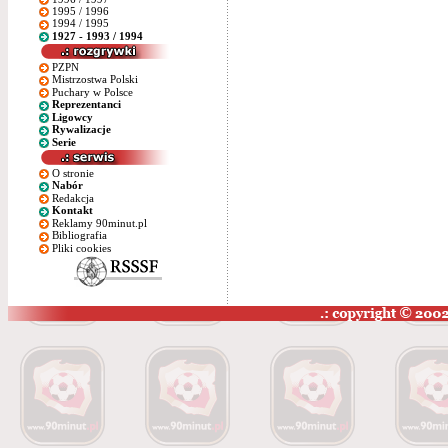
1995 / 1996
1994 / 1995
1927 - 1993 / 1994
PZPN
Mistrzostwa Polski
Puchary w Polsce
Reprezentanci
Ligowcy
Rywalizacje
Serie
O stronie
Nabór
Redakcja
Kontakt
Reklamy 90minut.pl
Bibliografia
Pliki cookies