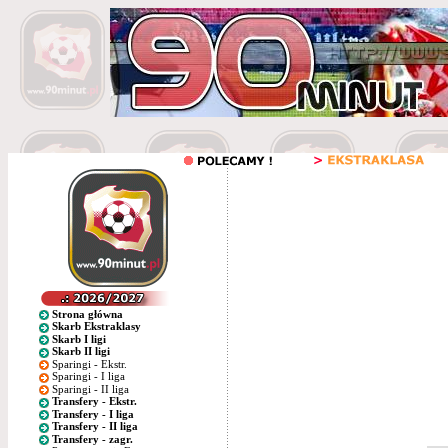
Strona główna
Skarb Ekstraklasy
Skarb I ligi
Skarb II ligi
Sparingi - Ekstr.
Sparingi - I liga
Sparingi - II liga
Transfery - Ekstr.
Transfery - I liga
Transfery - II liga
Transfery - zagr.