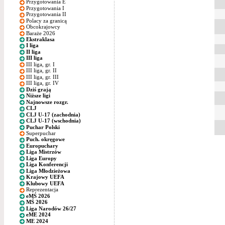
Przygotowania E
Przygotowania I
Przygotowania II
Polacy za granicą
Obcokrajowcy
Baraże 2026
Ekstraklasa
I liga
II liga
III liga
III liga, gr. I
III liga, gr. II
III liga, gr. III
III liga, gr. IV
Dziś grają
Niższe ligi
Najnowsze rozgr.
CLJ
CLJ U-17 (zachodnia)
CLJ U-17 (wschodnia)
Puchar Polski
Superpuchar
Puch. okręgowe
Europuchary
Liga Mistrzów
Liga Europy
Liga Konferencji
Liga Młodzieżowa
Krajowy UEFA
Klubowy UEFA
Reprezentacja
eMŚ 2026
MŚ 2026
Liga Narodów 26/27
eME 2024
ME 2024