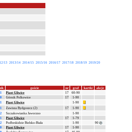
12/13
2013/14
2014/15
2015/16
2016/17
2017/18
2018/19
2019/20
nik
goście
nr
grał
kartki
akcje
-1
Piast Gliwice
17
60-90
-0
Górnik Polkowice
17
1-90
-1
Piast Gliwice
1-90
-1
Zawisza Bydgoszcz (2)
17
1-90
-2
Szczakowianka Jaworzno
1-90
-1
Piast Gliwice
17
1-79
-2
Podbeskidzie Bielsko-Biała
1-90
90
-0
Piast Gliwice
17
1-90