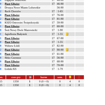
-0
Zagłębie Sosnowiec
17
46-90
-0
Piast Gliwice
17
46-90
-1
Drwęca Nowe Miasto Lubawskie
56-90
-2
Ruch Chorzów
17
1-65
-0
Piast Gliwice
17
76-90
-2
Piast Gliwice
17
81-90
-0
KSZO Ostrowiec Świętokrzyski
17
59-90
-1
Piast Gliwice
17
60-90
-0
Świt Nowy Dwór Mazowiecki
17
1-90
-1
Jagiellonia Białystok
17
1-55
-1
Piast Gliwice
17
67-90
-0
Piast Gliwice
17
1-55
-0
Widzew Łódź
17
82-90
-2
Piast Gliwice
17
90-90
-0
Piast Gliwice
17
61-90
-0
Heko Czermno
17
56-90
-0
Piast Gliwice
17
68-90
-3
Piast Gliwice
17
70-90
-0
Łódzki KS
17
1-79
ez.
czas gry
karne
sam.
15
1350
1
0 (0 + 0)
0
4
0
15
1350
1
0 (0 + 0)
0
4
0