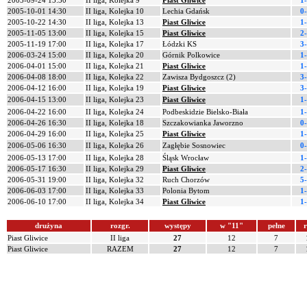
2005-09-24 15:30
II liga, Kolejka 9
Piast Gliwice
1
2005-10-01 14:30
II liga, Kolejka 10
Lechia Gdańsk
0
2005-10-22 14:30
II liga, Kolejka 13
Piast Gliwice
1
2005-11-05 13:00
II liga, Kolejka 15
Piast Gliwice
2
2005-11-19 17:00
II liga, Kolejka 17
Łódzki KS
3
2006-03-24 15:00
II liga, Kolejka 20
Górnik Polkowice
1
2006-04-01 15:00
II liga, Kolejka 21
Piast Gliwice
1
2006-04-08 18:00
II liga, Kolejka 22
Zawisza Bydgoszcz (2)
3
2006-04-12 16:00
II liga, Kolejka 19
Piast Gliwice
3
2006-04-15 13:00
II liga, Kolejka 23
Piast Gliwice
1
2006-04-22 16:00
II liga, Kolejka 24
Podbeskidzie Bielsko-Biała
1
2006-04-26 16:30
II liga, Kolejka 18
Szczakowianka Jaworzno
0
2006-04-29 16:00
II liga, Kolejka 25
Piast Gliwice
1
2006-05-06 16:30
II liga, Kolejka 26
Zagłębie Sosnowiec
0
2006-05-13 17:00
II liga, Kolejka 28
Śląsk Wrocław
1
2006-05-17 16:30
II liga, Kolejka 29
Piast Gliwice
2
2006-05-31 19:00
II liga, Kolejka 32
Ruch Chorzów
5
2006-06-03 17:00
II liga, Kolejka 33
Polonia Bytom
1
2006-06-10 17:00
II liga, Kolejka 34
Piast Gliwice
1
drużyna
rozgr.
występy
w "11"
pełne
r
Piast Gliwice
II liga
27
12
7
Piast Gliwice
RAZEM
27
12
7