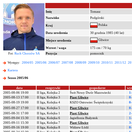
Imię
Tomasz
Nazwisko
Podgórski
Polska
Kraj
Data urodzenia
30 grudnia 1985 (40 lat)
Gliwice
Miejsce urodzenia
Wzrost / waga
175 cm / 70 kg
Fot:
Ruch Chorzów SA
Pozycja
pomocnik
Występy:
2004/05
2005/06
2006/07
2007/08
2008/09
2009/10
2010/11
2011/12
20
Kariera
Sezon 2005/06
data
rozgrywki
gospodarze
wy
2005-08-06 19:00
II liga, Kolejka 2
Świt Nowy Dwór Mazowiecki
1
2005-08-13 17:00
II liga, Kolejka 3
Piast Gliwice
0
2005-08-19 19:00
II liga, Kolejka 4
KSZO Ostrowiec Świętokrzyski
0
2005-08-27 17:00
II liga, Kolejka 5
Piast Gliwice
0
2005-08-31 17:00
II liga, Kolejka 1
Piast Gliwice
2
2005-09-04 15:30
II liga, Kolejka 6
Jagiellonia Białystok
1
2005-09-11 15:30
II liga, Kolejka 7
Piast Gliwice
3
2005-09-16 19:00
II liga, Kolejka 8
Widzew Łódź
0