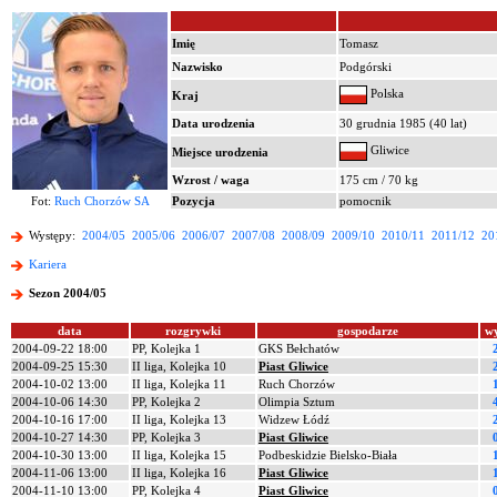
Imię
Tomasz
Nazwisko
Podgórski
Polska
Kraj
Data urodzenia
30 grudnia 1985 (40 lat)
Gliwice
Miejsce urodzenia
Wzrost / waga
175 cm / 70 kg
Fot:
Ruch Chorzów SA
Pozycja
pomocnik
Występy:
2004/05
2005/06
2006/07
2007/08
2008/09
2009/10
2010/11
2011/12
20
Kariera
Sezon 2004/05
data
rozgrywki
gospodarze
w
2004-09-22 18:00
PP, Kolejka 1
GKS Bełchatów
2004-09-25 15:30
II liga, Kolejka 10
Piast Gliwice
2004-10-02 13:00
II liga, Kolejka 11
Ruch Chorzów
2004-10-06 14:30
PP, Kolejka 2
Olimpia Sztum
2004-10-16 17:00
II liga, Kolejka 13
Widzew Łódź
2004-10-27 14:30
PP, Kolejka 3
Piast Gliwice
2004-10-30 13:00
II liga, Kolejka 15
Podbeskidzie Bielsko-Biała
2004-11-06 13:00
II liga, Kolejka 16
Piast Gliwice
2004-11-10 13:00
PP, Kolejka 4
Piast Gliwice