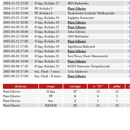
2004-11-13 13:00
II liga, Kolejka 17
RKS Radomsko
2004-11-27 13:00
PP, Kolejka 5
Piast Gliwice
2004-12-04 13:00
PP, Kolejka 6
Dyskobolia Grodzisk Wielkopolski
2005-03-25 15:00
II liga, Kolejka 19
Zagłębie Sosnowiec
2005-03-31 16:00
II liga, Kolejka 20
Piast Gliwice
2005-04-09 15:30
II liga, Kolejka 22
Piast Gliwice
2005-04-16 18:00
II liga, Kolejka 23
Arka Gdynia
2005-04-23 18:00
II liga, Kolejka 25
GKS Bełchatów
2005-05-12 17:00
II liga, Kolejka 28
Piast Gliwice
2005-05-21 17:00
II liga, Kolejka 29
Jagiellonia Białystok
2005-05-28 17:00
II liga, Kolejka 30
Piast Gliwice
2005-06-01 19:00
II liga, Kolejka 31
Świt Nowy Dwór Mazowiecki
2005-06-04 14:00
II liga, Kolejka 32
Piast Gliwice
2005-06-08 17:30
II liga, Kolejka 33
KSZO Ostrowiec Świętokrzyski
2005-06-18 17:00
bar., Finał - I mecz
Unia Janikowo
2005-06-22 17:00
bar., Finał - II mecz
Piast Gliwice
drużyna
rozgr.
występy
w "11"
pełne
r
Piast Gliwice
II liga
17
14
12
Piast Gliwice
PP
6
6
5
Piast Gliwice
bar.
2
1
1
Piast Gliwice
RAZEM
25
21
18