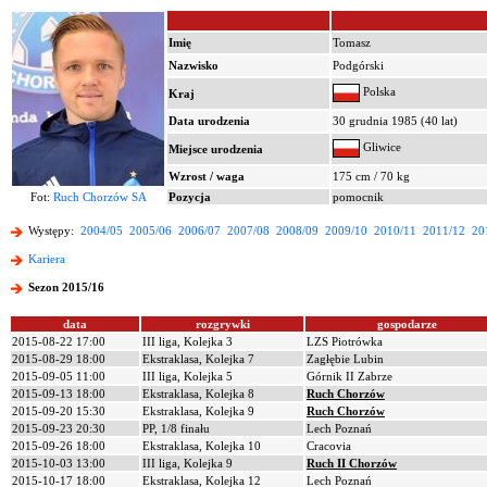
Imię
Tomasz
Nazwisko
Podgórski
Polska
Kraj
Data urodzenia
30 grudnia 1985 (40 lat)
Gliwice
Miejsce urodzenia
Wzrost / waga
175 cm / 70 kg
Fot:
Ruch Chorzów SA
Pozycja
pomocnik
Występy:
2004/05
2005/06
2006/07
2007/08
2008/09
2009/10
2010/11
2011/12
20
Kariera
Sezon 2015/16
data
rozgrywki
gospodarze
2015-08-22 17:00
III liga, Kolejka 3
LZS Piotrówka
2015-08-29 18:00
Ekstraklasa, Kolejka 7
Zagłębie Lubin
2015-09-05 11:00
III liga, Kolejka 5
Górnik II Zabrze
2015-09-13 18:00
Ekstraklasa, Kolejka 8
Ruch Chorzów
2015-09-20 15:30
Ekstraklasa, Kolejka 9
Ruch Chorzów
2015-09-23 20:30
PP, 1/8 finału
Lech Poznań
2015-09-26 18:00
Ekstraklasa, Kolejka 10
Cracovia
2015-10-03 13:00
III liga, Kolejka 9
Ruch II Chorzów
2015-10-17 18:00
Ekstraklasa, Kolejka 12
Lech Poznań