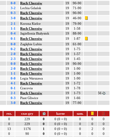
0-0
Ruch Chorzów
19
90-90
3-2
Lechia Gdańsk
19
71-90
0-3
Ruch Chorzów
19
90-90
3-0
Ruch Chorzów
19
46-90
2-1
Korona Kielce
19
79-90
1-1
Ruch Chorzów
19
1-58
0-4
Jagiellonia Białystok
19
88-90
0-1
Ruch Chorzów
19
1-87
0-0
Zagłębie Lubin
19
61-90
0-2
Ruch Chorzów
19
1-75
2-0
Ruch Chorzów
19
1-57
2-3
Ruch Chorzów
19
1-45
0-0
Ruch Chorzów
19
90-90
2-0
Ruch Chorzów
19
1-90
1-1
Ruch Chorzów
19
1-90
0-0
Legia Warszawa
19
1-90
4-1
Ruch Chorzów
19
1-72
0-1
Cracovia
19
1-78
2-1
Ruch Chorzów
19
1-73
56
0-3
Piast Gliwice
19
1-66
3-0
Ruch Chorzów
19
77-90
rez.
czas gry
karne
sam.
0
229
0
0 (0 + 0)
0
0
0
0
229
0
0 (0 + 0)
0
0
0
13
1176
1
0 (0 + 0)
0
2
0
0
90
0
0 (0 + 0)
0
0
0