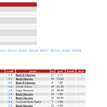
12/13
2013/14
2014/15
2015/16
2016/17
2017/18
2018/19
2019/20
wynik
goście
nr
grał
kartki
akcje
1-3
Ruch II Chorzów
17
1-73
3-1
Ruch Chorzów
19
75-90
4-1
Ruch II Chorzów
8
1-90
1-0
Górnik Zabrze
19
81-90
1-4
Legia Warszawa
19
46-90
1-0
Ruch Chorzów
19
1-90
2-1
Ruch Chorzów
19
84-90
4-3
Grunwald Ruda Śląska
7
1-66
2-2
Ruch Chorzów
19
1-90