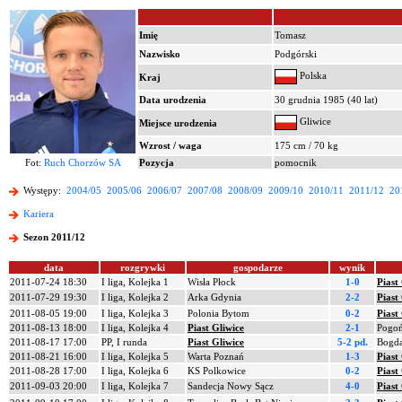
Imię
Tomasz
Nazwisko
Podgórski
Polska
Kraj
Data urodzenia
30 grudnia 1985 (40 lat)
Gliwice
Miejsce urodzenia
Wzrost / waga
175 cm / 70 kg
Fot:
Ruch Chorzów SA
Pozycja
pomocnik
Występy:
2004/05
2005/06
2006/07
2007/08
2008/09
2009/10
2010/11
2011/12
20
Kariera
Sezon 2011/12
data
rozgrywki
gospodarze
wynik
2011-07-24 18:30
I liga, Kolejka 1
Wisła Płock
1-0
Piast
2011-07-29 19:30
I liga, Kolejka 2
Arka Gdynia
2-2
Piast
2011-08-05 19:00
I liga, Kolejka 3
Polonia Bytom
0-2
Piast
2011-08-13 18:00
I liga, Kolejka 4
Piast Gliwice
2-1
Pogoń
2011-08-17 17:00
PP, I runda
Piast Gliwice
5-2 pd.
Bogda
2011-08-21 16:00
I liga, Kolejka 5
Warta Poznań
1-3
Piast
2011-08-28 17:00
I liga, Kolejka 6
KS Polkowice
0-2
Piast
2011-09-03 20:00
I liga, Kolejka 7
Sandecja Nowy Sącz
4-0
Piast