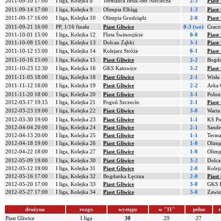
2011-09-10 17:00
I liga, Kolejka 8
Termalica Bruk-Bet Nieciecza
2-3
Piast
2011-09-14 17:00
I liga, Kolejka 9
Olimpia Elbląg
1-3
Piast
2011-09-17 16:00
I liga, Kolejka 10
Olimpia Grudziądz
2-0
Piast
2011-09-21 16:00
PP, 1/16 finału
Piast Gliwice
0-3 (wo)
Craco
2011-10-01 15:00
I liga, Kolejka 12
Flota Świnoujście
0-0
Piast
2011-10-08 15:00
I liga, Kolejka 13
Dolcan Ząbki
3-1
Piast
2011-10-12 15:00
I liga, Kolejka 14
Kolejarz Stróże
0-1
Piast
2011-10-16 15:00
I liga, Kolejka 15
Piast Gliwice
2-2
Bogda
2011-10-23 12:30
I liga, Kolejka 16
GKS Katowice
3-2
Piast
2011-11-05 18:00
I liga, Kolejka 18
Piast Gliwice
2-1
Wisła
2011-11-12 18:00
I liga, Kolejka 19
Piast Gliwice
2-2
Arka 
2011-11-20 18:00
I liga, Kolejka 20
Piast Gliwice
3-1
Polon
2012-03-17 19:15
I liga, Kolejka 21
Pogoń Szczecin
2-1
Piast
2012-03-23 19:00
I liga, Kolejka 22
Piast Gliwice
3-0
Warta
2012-03-30 19:00
I liga, Kolejka 23
Piast Gliwice
1-1
KS Po
2012-04-04 20:00
I liga, Kolejka 24
Piast Gliwice
2-1
Sande
2012-04-13 20:00
I liga, Kolejka 25
Piast Gliwice
1-1
Terma
2012-04-18 19:00
I liga, Kolejka 26
Piast Gliwice
1-0
Olimp
2012-04-22 18:00
I liga, Kolejka 27
Piast Gliwice
1-0
Olimp
2012-05-09 19:00
I liga, Kolejka 30
Piast Gliwice
3-2
Dolca
2012-05-12 19:00
I liga, Kolejka 31
Piast Gliwice
2-0
Kolej
2012-05-16 17:00
I liga, Kolejka 32
Bogdanka Łęczna
2-0
Piast
2012-05-20 17:00
I liga, Kolejka 33
Piast Gliwice
3-0
GKS 
2012-05-27 17:00
I liga, Kolejka 34
Piast Gliwice
3-0
Zawis
drużyna
rozgr.
występy
w "11"
pełne
r
Piast Gliwice
I liga
30
29
27