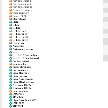
Przygotowania E
Przygotowania I
Przygotowania II
Polacy za granicą
Obcokrajowcy
Baraże 2026
Ekstraklasa
I liga
II liga
III liga
III liga, gr. I
III liga, gr. II
III liga, gr. III
III liga, gr. IV
Dziś grają
Niższe ligi
Najnowsze rozgr.
CLJ
CLJ U-17 (zachodnia)
CLJ U-17 (wschodnia)
Puchar Polski
Superpuchar
Puch. okręgowe
Europuchary
Liga Mistrzów
Liga Europy
Liga Konferencji
Liga Młodzieżowa
Krajowy UEFA
Klubowy UEFA
Reprezentacja
eMŚ 2026
MŚ 2026
Liga Narodów 26/27
eME 2024
ME 2024