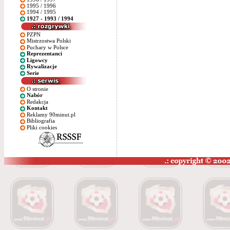
1995 / 1996
1994 / 1995
1927 - 1993 / 1994
PZPN
Mistrzostwa Polski
Puchary w Polsce
Reprezentanci
Ligowcy
Rywalizacje
Serie
O stronie
Nabór
Redakcja
Kontakt
Reklamy 90minut.pl
Bibliografia
Pliki cookies