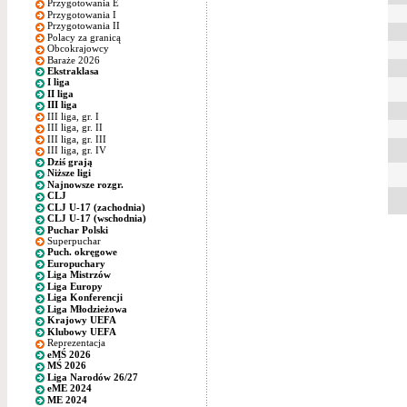
Przygotowania E
Przygotowania I
Przygotowania II
Polacy za granicą
Obcokrajowcy
Baraże 2026
Ekstraklasa
I liga
II liga
III liga
III liga, gr. I
III liga, gr. II
III liga, gr. III
III liga, gr. IV
Dziś grają
Niższe ligi
Najnowsze rozgr.
CLJ
CLJ U-17 (zachodnia)
CLJ U-17 (wschodnia)
Puchar Polski
Superpuchar
Puch. okręgowe
Europuchary
Liga Mistrzów
Liga Europy
Liga Konferencji
Liga Młodzieżowa
Krajowy UEFA
Klubowy UEFA
Reprezentacja
eMŚ 2026
MŚ 2026
Liga Narodów 26/27
eME 2024
ME 2024