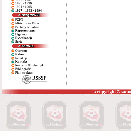
1995 / 1996
1994 / 1995
1927 - 1993 / 1994
PZPN
Mistrzostwa Polski
Puchary w Polsce
Reprezentanci
Ligowcy
Rywalizacje
Serie
O stronie
Nabór
Redakcja
Kontakt
Reklamy 90minut.pl
Bibliografia
Pliki cookies