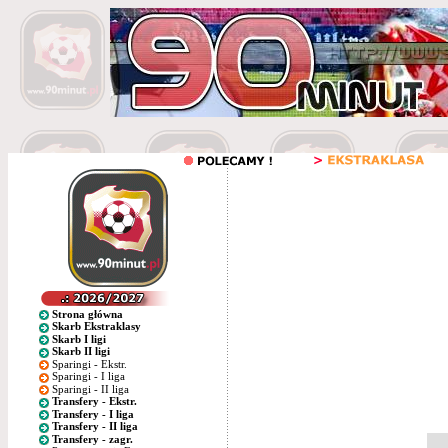
Strona główna
Skarb Ekstraklasy
Skarb I ligi
Skarb II ligi
Sparingi - Ekstr.
Sparingi - I liga
Sparingi - II liga
Transfery - Ekstr.
Transfery - I liga
Transfery - II liga
Transfery - zagr.