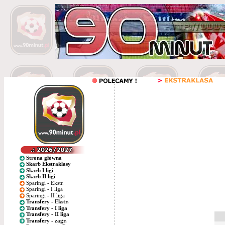
Strona główna
Skarb Ekstraklasy
Skarb I ligi
Skarb II ligi
Sparingi - Ekstr.
Sparingi - I liga
Sparingi - II liga
Transfery - Ekstr.
Transfery - I liga
Transfery - II liga
Transfery - zagr.