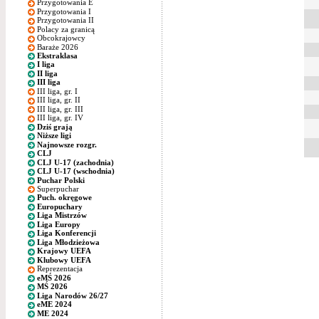
Przygotowania E
Przygotowania I
Przygotowania II
Polacy za granicą
Obcokrajowcy
Baraże 2026
Ekstraklasa
I liga
II liga
III liga
III liga, gr. I
III liga, gr. II
III liga, gr. III
III liga, gr. IV
Dziś grają
Niższe ligi
Najnowsze rozgr.
CLJ
CLJ U-17 (zachodnia)
CLJ U-17 (wschodnia)
Puchar Polski
Superpuchar
Puch. okręgowe
Europuchary
Liga Mistrzów
Liga Europy
Liga Konferencji
Liga Młodzieżowa
Krajowy UEFA
Klubowy UEFA
Reprezentacja
eMŚ 2026
MŚ 2026
Liga Narodów 26/27
eME 2024
ME 2024