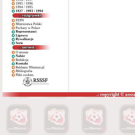
1995 / 1996
1994 / 1995
1927 - 1993 / 1994
PZPN
Mistrzostwa Polski
Puchary w Polsce
Reprezentanci
Ligowcy
Rywalizacje
Serie
O stronie
Nabór
Redakcja
Kontakt
Reklamy 90minut.pl
Bibliografia
Pliki cookies