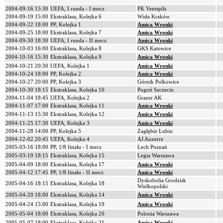
2004-09-16 15:30
UEFA, I runda - I mecz
FK Ventspils
2004-09-19 15:00
Ekstraklasa, Kolejka 6
Wisła Kraków
2004-09-22 18:00
PP, Kolejka 1
Amica Wronki
2004-09-25 18:00
Ekstraklasa, Kolejka 7
Amica Wronki
2004-09-30 18:30
UEFA, I runda - II mecz
Amica Wronki
2004-10-03 16:00
Ekstraklasa, Kolejka 8
GKS Katowice
2004-10-16 15:30
Ekstraklasa, Kolejka 9
Amica Wronki
2004-10-21 20:30
UEFA, Kolejka 1
Amica Wronki
2004-10-24 18:00
PP, Kolejka 2
Amica Wronki
2004-10-27 20:00
PP, Kolejka 3
Górnik Polkowice
2004-10-30 18:15
Ekstraklasa, Kolejka 10
Pogoń Szczecin
2004-11-04 18:45
UEFA, Kolejka 2
Grazer AK
2004-11-07 17:00
Ekstraklasa, Kolejka 11
Amica Wronki
2004-11-13 15:30
Ekstraklasa, Kolejka 12
Amica Wronki
2004-11-25 17:30
UEFA, Kolejka 3
Amica Wronki
2004-11-28 14:00
PP, Kolejka 5
Zagłębie Lubin
2004-12-02 20:45
UEFA, Kolejka 4
AJ Auxerre
2005-03-16 18:00
PP, 1/8 finału - I mecz
Lech Poznań
2005-03-19 18:15
Ekstraklasa, Kolejka 15
Legia Warszawa
2005-04-09 18:00
Ekstraklasa, Kolejka 17
Amica Wronki
2005-04-12 17:45
PP, 1/8 finału - II mecz
Amica Wronki
Dyskobolia Grodzisk
2005-04-16 18:15
Ekstraklasa, Kolejka 18
Wielkopolski
2005-04-20 18:00
Ekstraklasa, Kolejka 14
Amica Wronki
2005-04-24 15:00
Ekstraklasa, Kolejka 19
Amica Wronki
2005-05-04 18:00
Ekstraklasa, Kolejka 20
Polonia Warszawa
2005-05-07 18:00
Ekstraklasa, Kolejka 21
Amica Wronki