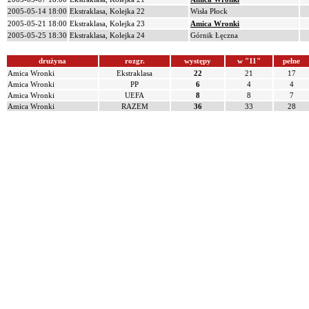
2005-05-14 18:00
Ekstraklasa, Kolejka 22
Wisła Płock
2005-05-21 18:00
Ekstraklasa, Kolejka 23
Amica Wronki
2005-05-25 18:30
Ekstraklasa, Kolejka 24
Górnik Łęczna
drużyna
rozgr.
występy
w "11"
pełne
Amica Wronki
Ekstraklasa
22
21
17
Amica Wronki
PP
6
4
4
Amica Wronki
UEFA
8
8
7
Amica Wronki
RAZEM
36
33
28