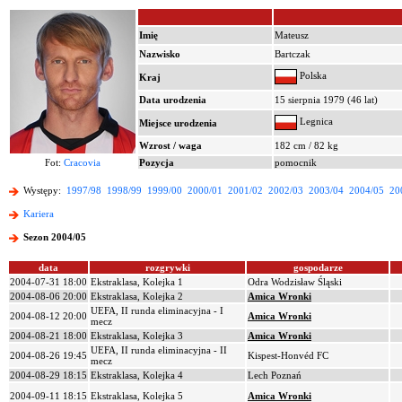
Imię
Mateusz
Nazwisko
Bartczak
Polska
Kraj
Data urodzenia
15 sierpnia 1979 (46 lat)
Legnica
Miejsce urodzenia
Wzrost / waga
182 cm / 82 kg
Fot:
Cracovia
Pozycja
pomocnik
Występy:
1997/98
1998/99
1999/00
2000/01
2001/02
2002/03
2003/04
2004/05
20
Kariera
Sezon 2004/05
data
rozgrywki
gospodarze
2004-07-31 18:00
Ekstraklasa, Kolejka 1
Odra Wodzisław Śląski
2004-08-06 20:00
Ekstraklasa, Kolejka 2
Amica Wronki
UEFA, II runda eliminacyjna - I
2004-08-12 20:00
Amica Wronki
mecz
2004-08-21 18:00
Ekstraklasa, Kolejka 3
Amica Wronki
UEFA, II runda eliminacyjna - II
2004-08-26 19:45
Kispest-Honvéd FC
mecz
2004-08-29 18:15
Ekstraklasa, Kolejka 4
Lech Poznań
2004-09-11 18:15
Ekstraklasa, Kolejka 5
Amica Wronki