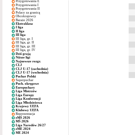
Przygotowania E
Przygotowania I
Przygotowania II
Polacy za granicą
Obcokrajowcy
Baraże 2026
Ekstraklasa
I liga
II liga
III liga
III liga, gr. I
III liga, gr. II
III liga, gr. III
III liga, gr. IV
Dziś grają
Niższe ligi
Najnowsze rozgr.
CLJ
CLJ U-17 (zachodnia)
CLJ U-17 (wschodnia)
Puchar Polski
Superpuchar
Puch. okręgowe
Europuchary
Liga Mistrzów
Liga Europy
Liga Konferencji
Liga Młodzieżowa
Krajowy UEFA
Klubowy UEFA
Reprezentacja
eMŚ 2026
MŚ 2026
Liga Narodów 26/27
eME 2024
ME 2024