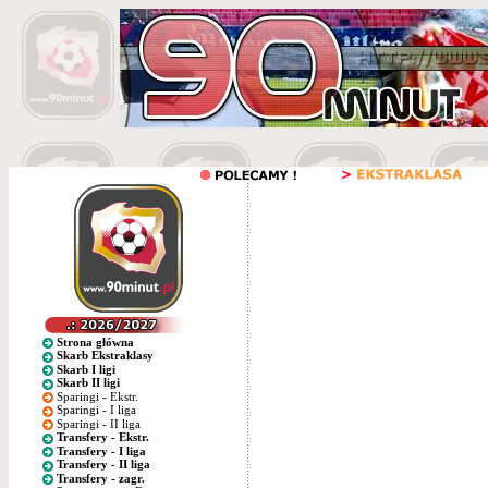
Strona główna
Skarb Ekstraklasy
Skarb I ligi
Skarb II ligi
Sparingi - Ekstr.
Sparingi - I liga
Sparingi - II liga
Transfery - Ekstr.
Transfery - I liga
Transfery - II liga
Transfery - zagr.