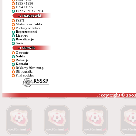
1995 / 1996
1994 / 1995
1927 - 1993 / 1994
PZPN
Mistrzostwa Polski
Puchary w Polsce
Reprezentanci
Ligowcy
Rywalizacje
Serie
O stronie
Nabór
Redakcja
Kontakt
Reklamy 90minut.pl
Bibliografia
Pliki cookies