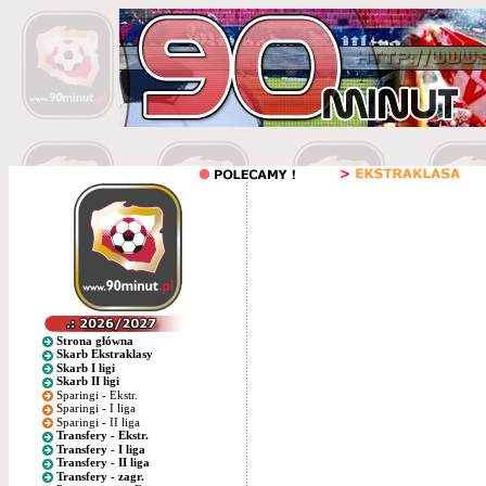
Strona główna
Skarb Ekstraklasy
Skarb I ligi
Skarb II ligi
Sparingi - Ekstr.
Sparingi - I liga
Sparingi - II liga
Transfery - Ekstr.
Transfery - I liga
Transfery - II liga
Transfery - zagr.