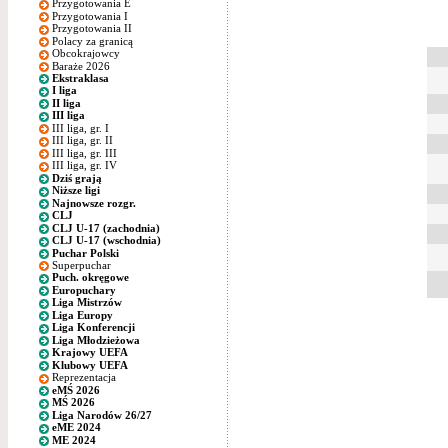
Przygotowania E
Przygotowania I
Przygotowania II
Polacy za granicą
Obcokrajowcy
Baraże 2026
Ekstraklasa
I liga
II liga
III liga
III liga, gr. I
III liga, gr. II
III liga, gr. III
III liga, gr. IV
Dziś grają
Niższe ligi
Najnowsze rozgr.
CLJ
CLJ U-17 (zachodnia)
CLJ U-17 (wschodnia)
Puchar Polski
Superpuchar
Puch. okręgowe
Europuchary
Liga Mistrzów
Liga Europy
Liga Konferencji
Liga Młodzieżowa
Krajowy UEFA
Klubowy UEFA
Reprezentacja
eMŚ 2026
MŚ 2026
Liga Narodów 26/27
eME 2024
ME 2024