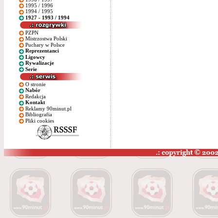
1995 / 1996
1994 / 1995
1927 - 1993 / 1994
PZPN
Mistrzostwa Polski
Puchary w Polsce
Reprezentanci
Ligowcy
Rywalizacje
Serie
O stronie
Nabór
Redakcja
Kontakt
Reklamy 90minut.pl
Bibliografia
Pliki cookies