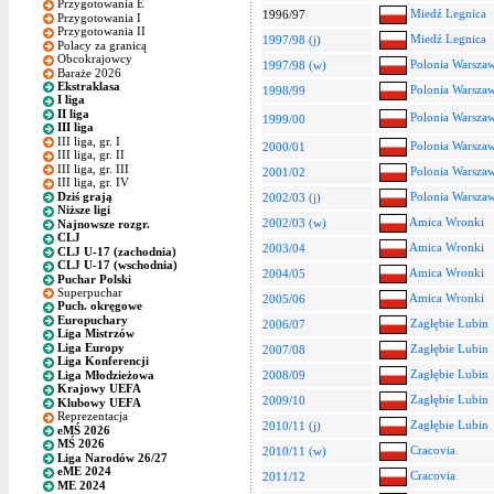
Przygotowania E
Miedź Legnica
1996/97
Przygotowania I
Przygotowania II
Miedź Legnica
1997/98 (j)
Polacy za granicą
Obcokrajowcy
Polonia Warsza
1997/98 (w)
Baraże 2026
Ekstraklasa
Polonia Warsza
1998/99
I liga
II liga
Polonia Warsza
1999/00
III liga
III liga, gr. I
Polonia Warsza
2000/01
III liga, gr. II
III liga, gr. III
Polonia Warsza
2001/02
III liga, gr. IV
Dziś grają
Polonia Warsza
2002/03 (j)
Niższe ligi
Amica Wronki
2002/03 (w)
Najnowsze rozgr.
CLJ
Amica Wronki
2003/04
CLJ U-17 (zachodnia)
CLJ U-17 (wschodnia)
Amica Wronki
2004/05
Puchar Polski
Superpuchar
Amica Wronki
2005/06
Puch. okręgowe
Europuchary
Zagłębie Lubin
2006/07
Liga Mistrzów
Liga Europy
Zagłębie Lubin
2007/08
Liga Konferencji
Zagłębie Lubin
Liga Młodzieżowa
2008/09
Krajowy UEFA
Zagłębie Lubin
2009/10
Klubowy UEFA
Reprezentacja
Zagłębie Lubin
2010/11 (j)
eMŚ 2026
MŚ 2026
Cracovia
2010/11 (w)
Liga Narodów 26/27
eME 2024
Cracovia
2011/12
ME 2024