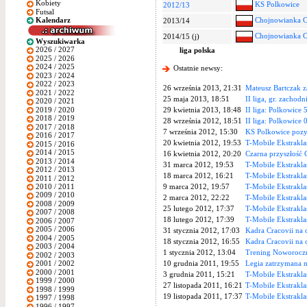
Kobiety
KS Polkowice
2012/13
Futsal
Kalendarz
Chojnowianka 
2013/14
Chojnowianka 
2014/15 (j)
Wyszukiwarka
2026 / 2027
liga polska
2025 / 2026
2024 / 2025
Ostatnie newsy:
2023 / 2024
2022 / 2023
26 września 2013, 21:31
Mateusz Bartczak 
2021 / 2022
25 maja 2013, 18:51
II liga, gr. zachodn
2020 / 2021
2019 / 2020
29 kwietnia 2013, 18:48
II liga: Polkowice
2018 / 2019
28 września 2012, 18:51
II liga: Polkowice
2017 / 2018
7 września 2012, 15:30
KS Polkowice pozy
2016 / 2017
20 kwietnia 2012, 19:53
T-Mobile Ekstrakla
2015 / 2016
2014 / 2015
16 kwietnia 2012, 20:20
Czarna przyszłość 
2013 / 2014
31 marca 2012, 19:53
T-Mobile Ekstrakla
2012 / 2013
18 marca 2012, 16:21
T-Mobile Ekstrakla
2011 / 2012
2010 / 2011
9 marca 2012, 19:57
T-Mobile Ekstrakla
2009 / 2010
2 marca 2012, 22:22
T-Mobile Ekstrakla
2008 / 2009
25 lutego 2012, 17:37
T-Mobile Ekstraklas
2007 / 2008
18 lutego 2012, 17:39
T-Mobile Ekstrakla
2006 / 2007
2005 / 2006
31 stycznia 2012, 17:03
Kadra Cracovii na 
2004 / 2005
18 stycznia 2012, 16:55
Kadra Cracovii na 
2003 / 2004
1 stycznia 2012, 13:04
Trening Noworoczn
2002 / 2003
10 grudnia 2011, 19:55
Legia zatrzymana n
2001 / 2002
2000 / 2001
3 grudnia 2011, 15:21
T-Mobile Ekstrakla
1999 / 2000
27 listopada 2011, 16:21
T-Mobile Ekstrakla
1998 / 1999
19 listopada 2011, 17:37
T-Mobile Ekstrakla
1997 / 1998
1996 / 1997