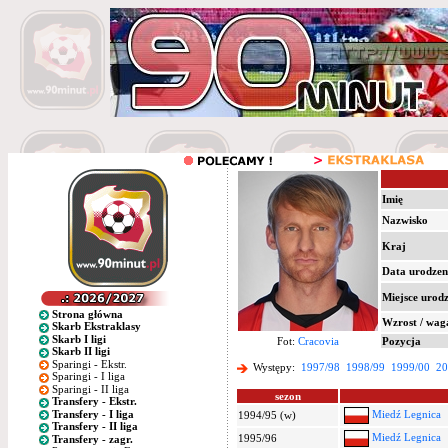
Imię
Nazwisko
Kraj
Data urodzen
Miejsce urod
Strona główna
Wzrost / wag
Skarb Ekstraklasy
Skarb I ligi
Fot:
Cracovia
Pozycja
Skarb II ligi
Sparingi - Ekstr.
Występy:
1997/98
1998/99
1999/00
20
Sparingi - I liga
Sparingi - II liga
sezon
Transfery - Ekstr.
Transfery - I liga
Miedź Legnica
1994/95 (w)
Transfery - II liga
Miedź Legnica
1995/96
Transfery - zagr.