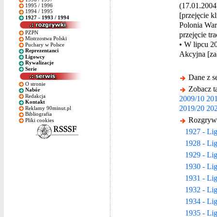
(17.01.2004
1995 / 1996
1994 / 1995
[przejęcie 
1927 - 1993 / 1994
Polonia War
PZPN
przejęcie tra
Mistrzostwa Polski
• W lipcu 2
Puchary w Polsce
Reprezentanci
Akcyjna [za
Ligowcy
Rywalizacje
Serie
Dane z s
O stronie
Zobacz ta
Nabór
Redakcja
2009/10
201
Kontakt
2019/20
202
Reklamy 90minut.pl
Bibliografia
Rozgrywk
Pliki cookies
1927 - Li
1928 - Li
1929 - Li
1930 - Li
1931 - Li
1932 - Li
1934 - Li
1935 - Li