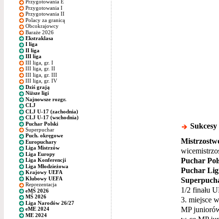
Przygotowania E
Przygotowania I
Przygotowania II
Polacy za granicą
Obcokrajowcy
Baraże 2026
Ekstraklasa
I liga
II liga
III liga
III liga, gr. I
III liga, gr. II
III liga, gr. III
III liga, gr. IV
Dziś grają
Niższe ligi
Najnowsze rozgr.
CLJ
CLJ U-17 (zachodnia)
CLJ U-17 (wschodnia)
Puchar Polski
Sukcesy
Superpuchar
Puch. okręgowe
Mistrzostwo
Europuchary
Liga Mistrzów
wicemistrzos
Liga Europy
Puchar Pols
Liga Konferencji
Liga Młodzieżowa
Puchar Ligi
Krajowy UEFA
Klubowy UEFA
Superpucha
Reprezentacja
1/2 finału U
eMŚ 2026
MŚ 2026
3. miejsce w
Liga Narodów 26/27
MP junioró
eME 2024
ME 2024