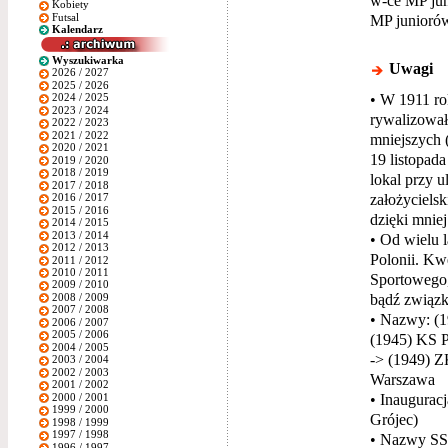
w-ce MP jun
Kobiety
Futsal
MP junioró
Kalendarz
Wyszukiwarka
Uwagi
2026 / 2027
2025 / 2026
• W 1911 ro
2024 / 2025
2023 / 2024
rywalizował
2022 / 2023
2021 / 2022
mniejszych (
2020 / 2021
19 listopad
2019 / 2020
2018 / 2019
lokal przy u
2017 / 2018
założyciels
2016 / 2017
2015 / 2016
dzięki mnie
2014 / 2015
2013 / 2014
• Od wielu l
2012 / 2013
Polonii. Kw
2011 / 2012
2010 / 2011
Sportowego, 
2009 / 2010
bądź związk
2008 / 2009
2007 / 2008
• Nazwy: (1
2006 / 2007
2005 / 2006
(1945) KS P
2004 / 2005
-> (1949) Z
2003 / 2004
2002 / 2003
Warszawa
2001 / 2002
• Inaugurac
2000 / 2001
1999 / 2000
Grójec)
1998 / 1999
1997 / 1998
• Nazwy SSA
1996 / 1997