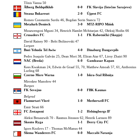
Tõnis Vanna 50
Ålborg Boldspilklub
0-0
FK Slavija (Istočno Sarajevo)
Steaua Bukareszt
2-0
Újpest FC
Romeo Constantin Surdu 46, Bogdan Sorin Stancu 72
Metałurh Donieck
3-0
MTZ-RIPO Mińsk
Musawengosi Mguni 34, Henrich Hamlet Mchitarjan 42, Ołeksij Hodin 66
Crusaders FC
1-1
FK Rabotnički (Skopje)
David Rainey 90 - Bobi Božinovski 47
Lurgan
Bnei Yehuda Tel Awiw
4-0
Dinaburg Daugavpils
Pedro Joaquín Galván 25, Dean Mori 38, Eliran Atar 67, Liroy Zhairi 90
NAC (Breda)
6-0
Gandzasar Kapan
Kees Kwakman 24, Edwin de Graaf 55, 70, Matthew Amoah 57, 61, Anthonius 
Lurling 68
Czerno More Warna
1-0
Iskra-Stal Rîbnița
Mirosław Manołow 44
Burgas
FK Sevojno
0-0
FBK Kaunas
Belgrad
Flamurtari Vlorë
1-0
Motherwell FC
Emir Strati 66
FC Zestaponi
1-2
Helsingborgs IF
Aleksi Benaszwili 70 - Rasmus Jönsson 62, Henrik Larsson 89
Skonto Ryga
1-1
Derry City FC
Igors Kozlovs 17 - Thomas McManus 44
Sliema Wanderers FC
0-0
Maccabi Natanja