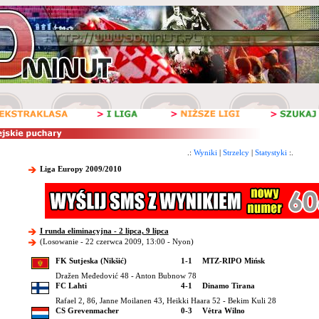
.:
Wyniki
|
Strzelcy
|
Statystyki
:.
Liga Europy 2009/2010
I runda eliminacyjna - 2 lipca, 9 lipca
(Losowanie - 22 czerwca 2009, 13:00 - Nyon)
FK Sutjeska (Nikšić)
1-1
MTZ-RIPO Mińsk
Dražen Međedović 48 - Anton Bubnow 78
FC Lahti
4-1
Dinamo Tirana
Rafael 2, 86, Janne Moilanen 43, Heikki Haara 52 - Bekim Kuli 28
CS Grevenmacher
0-3
Vėtra Wilno