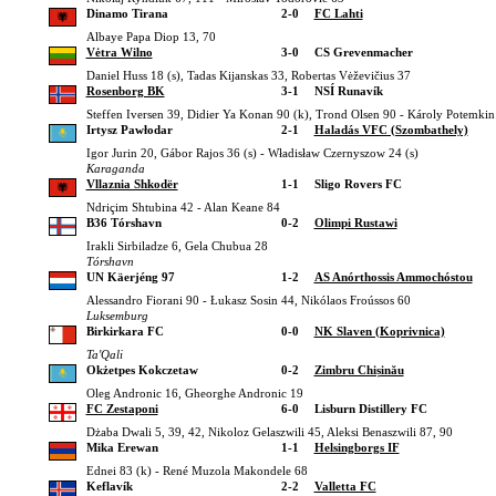
Dinamo Tirana
2-0
FC Lahti
Albaye Papa Diop 13, 70
Vėtra Wilno
3-0
CS Grevenmacher
Daniel Huss 18 (s), Tadas Kijanskas 33, Robertas Vėževičius 37
Rosenborg BK
3-1
NSÍ Runavík
Steffen Iversen 39, Didier Ya Konan 90 (k), Trond Olsen 90 - Károly Potemkin
Irtysz Pawłodar
2-1
Haladás VFC (Szombathely)
Igor Jurin 20, Gábor Rajos 36 (s) - Władisław Czernyszow 24 (s)
Karaganda
Vllaznia Shkodër
1-1
Sligo Rovers FC
Ndriçim Shtubina 42 - Alan Keane 84
B36 Tórshavn
0-2
Olimpi Rustawi
Irakli Sirbiladze 6, Gela Chubua 28
Tórshavn
UN Käerjéng 97
1-2
AS Anórthossis Ammochóstou
Alessandro Fiorani 90 - Łukasz Sosin 44, Nikólaos Froússos 60
Luksemburg
Birkirkara FC
0-0
NK Slaven (Koprivnica)
Ta'Qali
Okżetpes Kokczetaw
0-2
Zimbru Chișinău
Oleg Andronic 16, Gheorghe Andronic 19
FC Zestaponi
6-0
Lisburn Distillery FC
Dżaba Dwali 5, 39, 42, Nikoloz Gelaszwili 45, Aleksi Benaszwili 87, 90
Mika Erewan
1-1
Helsingborgs IF
Ednei 83 (k) - René Muzola Makondele 68
Keflavík
2-2
Valletta FC