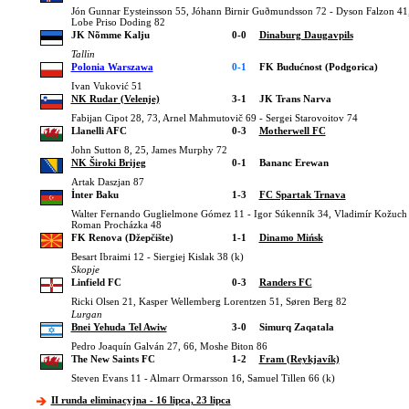
Jón Gunnar Eysteinsson 55, Jóhann Birnir Guðmundsson 72 - Dyson Falzon 41
Lobe Priso Doding 82
JK Nõmme Kalju
0-0
Dinaburg Daugavpils
Tallin
Polonia Warszawa
0-1
FK Budućnost (Podgorica)
Ivan Vuković 51
NK Rudar (Velenje)
3-1
JK Trans Narva
Fabijan Cipot 28, 73, Arnel Mahmutovič 69 - Sergei Starovoitov 74
Llanelli AFC
0-3
Motherwell FC
John Sutton 8, 25, James Murphy 72
NK Široki Brijeg
0-1
Bananc Erewan
Artak Daszjan 87
İnter Baku
1-3
FC Spartak Trnava
Walter Fernando Guglielmone Gómez 11 - Igor Súkenník 34, Vladimír Kožuch
Roman Procházka 48
FK Renova (Džepčište)
1-1
Dinamo Mińsk
Besart Ibraimi 12 - Siergiej Kislak 38 (k)
Skopje
Linfield FC
0-3
Randers FC
Ricki Olsen 21, Kasper Wellemberg Lorentzen 51, Søren Berg 82
Lurgan
Bnei Yehuda Tel Awiw
3-0
Simurq Zaqatala
Pedro Joaquín Galván 27, 66, Moshe Biton 86
The New Saints FC
1-2
Fram (Reykjavík)
Steven Evans 11 - Almarr Ormarsson 16, Samuel Tillen 66 (k)
II runda eliminacyjna - 16 lipca, 23 lipca