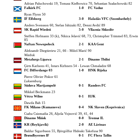
Adrian Paluchowski 19, Tomasz Kiełbowicz 70, Sebastian Szałachowski 82
Falkirk FC
1-0
FC Vaduz
Ryan Flynn 50
IF Elfsborg
3-0
Haladás VFC (Szombathely)
Anders Svensson 60, Stefan Ishizaki 82, Denni Avdić 89
SK Rapid Wiedeń
5-0
Vllaznia Shkodër
Steffen Hofmann 33 (k), Nikica Jelavić 68, 73, Christopher Trimmel 83, Erwin
85
Naftan Nowopołock
2-1
KAA Gent
Aleksandr Diegtieriew 21, 66 - Miloš Marić 90
Witebsk
Metalurgs Lipawa
2-1
Dinamo Tbilisi
Ģirts Karlsons 41, Intars Kirhners 54 - Lewan Chmaladze 68
FC Differdange 03
1-0
HNK Rijeka
Pierre Olivier Piskor 61
Luksemburg
Sūduva Marijampolė
0-1
Randers FC
Mikkel Beckmann 23
Vėtra Wilno
0-1
HJK
Dawda Bah 15
FK Milano (Kumanovo)
0-4
NK Slaven (Koprivnica)
Csaba Csizmadia 26, Aljoša Vojnović 39, 41, 44
Dinamo Mińsk
0-0
Tromsø IL
KR (Reykjavík)
2-0
AE Lárissas
Baldur Sigurðsson 55, Björgólfur Hideaki Takefusa 90
Brøndbyernes IF
0-1
FC Flora Tallin