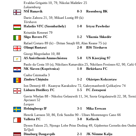
Evaldas Grigaitis 10, 79, Nikolai Mašitšev 25
Luksemburg
NSÍ Runavík
0-3
Rosenborg BK
Dario Zahora 21, 59, Mikael Lustig 89 (k)
Tórshavn
Haladás VFC (Szombathely)
1-0
Irtysz Pawłodar
Krisztián Kenesei 79
Sligo Rovers FC
1-2
Vllaznia Shkodër
Rafael Cretaro 89 (k) - Dritan Smajli 69, Alan Keane 75 (s)
Olimpi Rustawi
2-0
B36 Tórshavn
Giorgi Megreladze 10, 88
AS Anórthossis Ammochóstou
5-0
UN Käerjéng 97
Paulo da Costa 10 (s), Nikólaos Katsavákis 25, Nikólaos Froússos 62, 90, Cafú 
NK Slaven (Koprivnica)
1-0
Birkirkara FC
Csaba Csizmadia 3
Zimbru Chișinău
1-2
Okżetpes Kokczetaw
Ion Demerji 48 - Kuanysz Karakułow 72, Gahrymanberdi Çoňkaýew 74
Lisburn Distillery FC
1-5
FC Zestaponi
Gavin Whelan 88 - Nikoloz Gelaszwili 11, 34, Szota Grigalaszwili 22, 38, Torni
Apciauri 52
Lurgan
Helsingborgs IF
3-1
Mika Erewan
Henrik Larsson 50, 86, Erik Sundin 90 - Ulises Montenegro Cano 66
Valletta FC
3-0
Keflavík
Dyson Falzon 25, Njongo Lobe Priso Doding 49, Gijsbertus Cornelis den Oude
Ta'Qali
Dinaburg Daugavpils
2-1
JK Nõmme Kalju