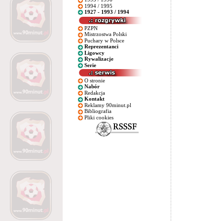
1994 / 1995
1927 - 1993 / 1994
PZPN
Mistrzostwa Polski
Puchary w Polsce
Reprezentanci
Ligowcy
Rywalizacje
Serie
O stronie
Nabór
Redakcja
Kontakt
Reklamy 90minut.pl
Bibliografia
Pliki cookies