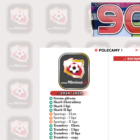
Strona główna
Skarb Ekstraklasy
Skarb I ligi
Skarb II ligi
Sparingi - Ekstr.
Sparingi - I liga
Sparingi - II liga
Transfery - Ekstr.
Transfery - I liga
Transfery - II liga
Transfery - zagr.