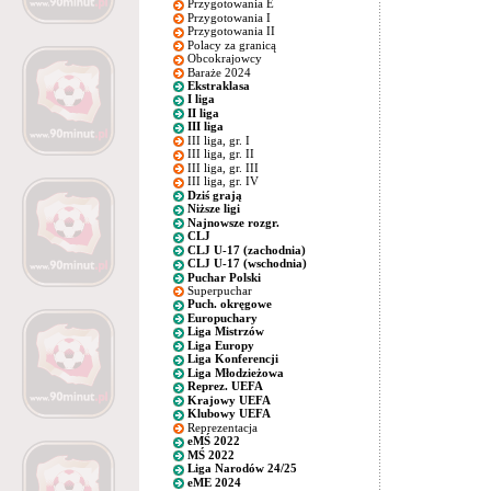
Przygotowania E
Przygotowania I
Przygotowania II
Polacy za granicą
Obcokrajowcy
Baraże 2024
Ekstraklasa
I liga
II liga
III liga
III liga, gr. I
III liga, gr. II
III liga, gr. III
III liga, gr. IV
Dziś grają
Niższe ligi
Najnowsze rozgr.
CLJ
CLJ U-17 (zachodnia)
CLJ U-17 (wschodnia)
Puchar Polski
Superpuchar
Puch. okręgowe
Europuchary
Liga Mistrzów
Liga Europy
Liga Konferencji
Liga Młodzieżowa
Reprez. UEFA
Krajowy UEFA
Klubowy UEFA
Reprezentacja
eMŚ 2022
MŚ 2022
Liga Narodów 24/25
eME 2024