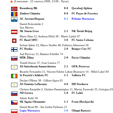
(Losowanie - 22 czerwca 2009, 13:00 - Nyon)
Rosenborg BK
0-0
Qarabağ Ağdam
Zimbru Chișinău
0-0
FC Paços de Ferreira
AC Juvenes/Dogana
0-1
Polonia Warszawa
Daniel Kokosiński 2
San Marino
SK Sturm Graz
2-1
NK Široki Brijeg
Mario Haas 12, Andreas Hölzl 38 - Mario Ljubić 67
FC Basel 1893
3-0
FC Santa Coloma
Serkan Şahin 23, Marco Streller 48, Federico Almerares 59
FC Honka
2-0
Bangor City FC
Joel Perovuo 15, Rasmus Schüller 74
MŠK Žilina
2-0
Dacia Chișinău
Tomáš Oravec 57, Ivan Lietava 77
AS Anórthossis Ammochóstou
2-1
OFK Petrovac
Ricardo Fernandes 11, Vincent-Fabien Laban-Bounayre 14 - Miloš Lakić 84
St Patrick's Athletic FC
1-1
Valletta FC
Declan O'Brien 38 - Gilbert Agius 65
AS Omónia Lefkossías
4-0
HB Tórshavn
Chrístos Karipídis 3, Chrístos Patsatzóglou 11, Maciej Żurawski 33, Geórgios E
ND Gorica
1-0
FC Lahti
Admir Kršić 39
SK Sigma Ołomuniec
1-1
Fram (Reykjavík)
Daniel Rossi 89 - Jón Guðni Fjóluson 21
Legia Warszawa
3-0
Olimpi Rustawi