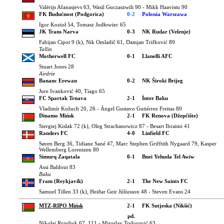
Valērijs Afanasjevs 63, Wasil Guczaszwili 90 - Mikk Haavistu 90
FK Budućnost (Podgorica)
0-2
Polonia Warszawa
Igor Kozioł 54, Tomasz Jodłowiec 65
JK Trans Narva
0-3
NK Rudar (Velenje)
Fabijan Cipot 9 (k), Nik Omladič 61, Damjan Trifković 89
Tallin
Motherwell FC
0-1
Llanelli AFC
Stuart Jones 28
Airdrie
Bananc Erewan
0-2
NK Široki Brijeg
Jure Ivanković 40, Tiago 65
FC Spartak Trnava
2-1
İnter Baku
Vladimír Kožuch 20, 26 - Ángel Gustavo Gutiérrez Freitas 80
Dinamo Mińsk
2-1
FK Renova (Džepčište)
Siergiej Kislak 72 (k), Oleg Strachanowicz 87 - Besart Ibraimi 41
Randers FC
4-0
Linfield FC
Søren Berg 36, Tidiane Sané 47, Marc Stephen Grifftith Nygaard 79, Kasper
Wellemberg Lorentzen 80
Simurq Zaqatala
0-1
Bnei Yehuda Tel Awiw
Assi Baldout 83
Baku
Fram (Reykjavík)
2-1
The New Saints FC
Samuel Tillen 33 (k), Heiðar Geir Júlíusson 48 - Steven Evans 24
MTZ-RIPO Mińsk
2-1
FK Sutjeska (Nikšić)
pd.
Nikołaj Ryndiuk 67, 111 - Miroslav Todorović 63