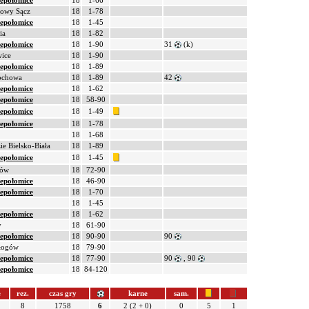
iepołomice
18
1-66
Nowy Sącz
18
1-78
iepołomice
18
1-45
ia
18
1-82
iepołomice
18
1-90
31
(k)
ice
18
1-90
iepołomice
18
1-89
tochowa
18
1-89
42
iepołomice
18
1-62
iepołomice
18
58-90
iepołomice
18
1-49
iepołomice
18
1-78
18
1-68
ie Bielsko-Biała
18
1-89
iepołomice
18
1-45
ków
18
72-90
iepołomice
18
46-90
iepołomice
18
1-70
18
1-45
iepołomice
18
1-62
y
18
61-90
iepołomice
18
90-90
90
łogów
18
79-90
iepołomice
18
77-90
90
, 90
iepołomice
18
84-120
e
rez.
czas gry
karne
sam.
8
1758
6
2 (2 + 0)
0
5
1