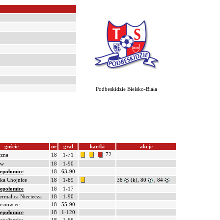
Podbeskidzie Bielsko-Biała
goście
nr
grał
kartki
akcje
72
czna
18
1-71
ów
18
1-90
iepołomice
18
63-90
ka Chojnice
18
1-89
38
(k), 80
, 84
iepołomice
18
1-17
ermalica Nieciecza
18
1-90
osnowiec
18
55-90
iepołomice
18
1-120