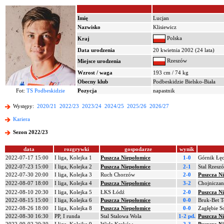
Imię
Lucjan
Nazwisko
Klisiewicz
Polska
Kraj
Data urodzenia
20 kwietnia 2002 (24 lata)
Rzeszów
Miejsce urodzenia
Wzrost / waga
193 cm / 74 kg
Obecny klub
Podbeskidzie Bielsko-Biała
Fot:
TS Podbeskidzie
Pozycja
napastnik
Występy:
2020/21
2022/23
2023/24
2024/25
2025/26
2026/27
Kariera
Sezon 2022/23
data
rozgrywki
gospodarze
wynik
2022-07-17 15:00
I liga, Kolejka 1
Puszcza Niepołomice
1-0
Górnik Łę
2022-07-23 15:00
I liga, Kolejka 2
Puszcza Niepołomice
2-1
Stal Rzesz
2022-07-30 20:00
I liga, Kolejka 3
Ruch Chorzów
2-0
Puszcza N
2022-08-07 18:00
I liga, Kolejka 4
Puszcza Niepołomice
3-2
Chojniczan
2022-08-10 20:30
I liga, Kolejka 5
ŁKS Łódź
2-0
Puszcza N
2022-08-15 15:00
I liga, Kolejka 6
Puszcza Niepołomice
0-0
Bruk-Bet T
2022-08-26 18:00
I liga, Kolejka 8
Puszcza Niepołomice
0-0
Zagłębie S
2022-08-30 16:30
PP, I runda
Stal Stalowa Wola
1-2 pd.
Puszcza N