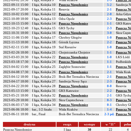
2022-09-02 20:30
I liga, Kolejka 9
Wisła Kraków
2-3
Puszcza N
2022-09-11 15:00
I liga, Kolejka 10
Puszcza Niepołomice
5-2
Sandecja 
2022-09-17 20:00
I liga, Kolejka 11
Resovia
2-1
Puszcza N
2022-10-02 15:00
I liga, Kolejka 12
Puszcza Niepołomice
2-0
Arka Gdyn
2022-10-09 18:00
I liga, Kolejka 13
Odra Opole
2-3
Puszcza N
2022-10-15 15:00
I liga, Kolejka 14
Puszcza Niepołomice
1-1
GKS Katow
2022-10-23 12:40
I liga, Kolejka 15
GKS Tychy
2-3
Puszcza N
2022-10-31 18:00
I liga, Kolejka 16
Puszcza Niepołomice
3-0
Skra Częs
2022-11-06 15:00
I liga, Kolejka 17
Chrobry Głogów
1-0
Puszcza N
2022-11-13 18:00
I liga, Kolejka 18
Górnik Łęczna
2-2
Puszcza N
2023-02-11 15:00
I liga, Kolejka 19
Stal Rzeszów
1-0
Puszcza N
2023-02-26 18:00
I liga, Kolejka 21
Chojniczanka Chojnice
1-1
Puszcza N
2023-03-03 20:30
I liga, Kolejka 22
Puszcza Niepołomice
1-0
ŁKS Łódź
2023-03-18 17:30
I liga, Kolejka 24
Puszcza Niepołomice
1-1
Podbeskidz
2023-04-02 15:00
I liga, Kolejka 25
Zagłębie Sosnowiec
1-1
Puszcza N
2023-04-08 17:30
I liga, Kolejka 26
Puszcza Niepołomice
2-1
Wisła Kra
2023-04-12 18:00
I liga, Kolejka 23
Bruk-Bet Termalica Nieciecza
2-1
Puszcza N
2023-04-17 18:00
I liga, Kolejka 27
Sandecja Nowy Sącz
2-3
Puszcza N
2023-04-22 20:00
I liga, Kolejka 28
Puszcza Niepołomice
0-0
Resovia
2023-05-13 15:00
I liga, Kolejka 31
GKS Katowice
2-2
Puszcza N
2023-05-21 18:00
I liga, Kolejka 32
Puszcza Niepołomice
2-1
GKS Tych
2023-05-29 18:00
I liga, Kolejka 33
Skra Częstochowa
0-3
Puszcza N
2023-06-03 17:30
I liga, Kolejka 34
Puszcza Niepołomice
0-1
Chrobry G
2023-06-06 18:00
bar., 1/2 finału
Wisła Kraków
1-4
Puszcza N
2023-06-11 18:00
bar., Finał
Bruk-Bet Termalica Nieciecza
2-3 pd.
Puszcza N
drużyna
rozgr.
występy
w "11"
pełn
Puszcza Niepołomice
I liga
30
22
4