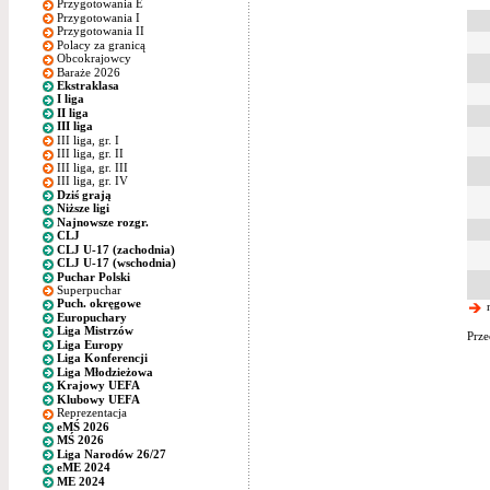
Przygotowania E
Przygotowania I
Przygotowania II
Polacy za granicą
Obcokrajowcy
Baraże 2026
Ekstraklasa
I liga
II liga
III liga
III liga, gr. I
III liga, gr. II
III liga, gr. III
III liga, gr. IV
Dziś grają
Niższe ligi
Najnowsze rozgr.
CLJ
CLJ U-17 (zachodnia)
CLJ U-17 (wschodnia)
Puchar Polski
Superpuchar
Puch. okręgowe
n
Europuchary
Liga Mistrzów
Prze
Liga Europy
Liga Konferencji
Liga Młodzieżowa
Krajowy UEFA
Klubowy UEFA
Reprezentacja
eMŚ 2026
MŚ 2026
Liga Narodów 26/27
eME 2024
ME 2024