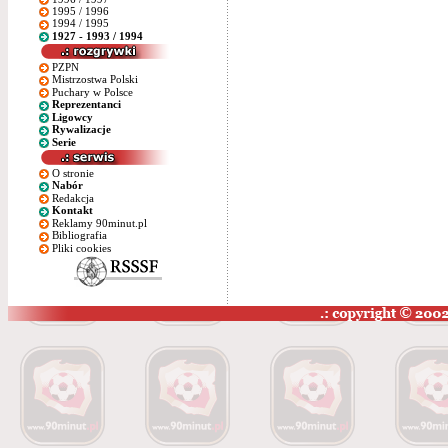
1995 / 1996
1994 / 1995
1927 - 1993 / 1994
PZPN
Mistrzostwa Polski
Puchary w Polsce
Reprezentanci
Ligowcy
Rywalizacje
Serie
O stronie
Nabór
Redakcja
Kontakt
Reklamy 90minut.pl
Bibliografia
Pliki cookies