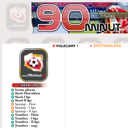
Strona główna
Skarb Ekstraklasy
Skarb I ligi
Skarb II ligi
Sparingi - Ekstr.
Sparingi - I liga
Sparingi - II liga
Transfery - Ekstr.
Transfery - I liga
Transfery - II liga
Transfery - zagr.