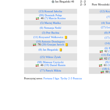
Jan Biegański 46
2 - 2
2 - 3
Piotr Mroziński
(13) Konrad Jałocha
(12) Krz
(99) Dominik Połap
(77
46
(7) Marcin Kozina
(5) Maciej Mańka
(4) To
(27) Łu
(6) Nemanja Nedić
(3) Petr Buchta
(8) 
(11) Krzysztof Wołkowicz
(17)
(10) Antonio Domínguez
(14)
76
(20) Gracjan Jaroch
(6) 
(8) Jan Biegański
62
(
(11) Ém
(25) Wiktor Żytek
62
(
(98) Mateusz Czyżycki
(9) 
46
(19) Daniel Rumin
61
(1
(18) L
(77) Patryk Mikita
90
Przeczytaj news:
Fortuna I liga: Tychy 2-3 Puszcza