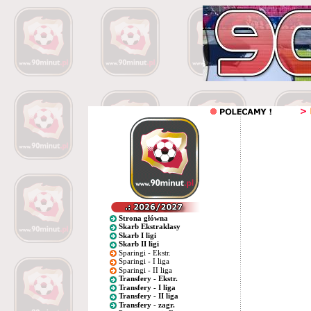
Strona główna
Skarb Ekstraklasy
Skarb I ligi
Skarb II ligi
Sparingi - Ekstr.
Sparingi - I liga
Sparingi - II liga
Transfery - Ekstr.
Transfery - I liga
Transfery - II liga
Transfery - zagr.