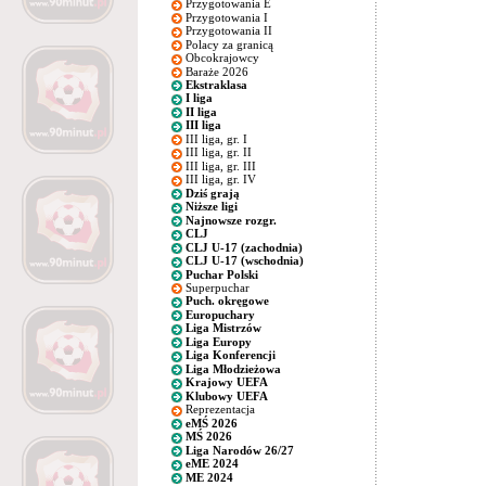
Przygotowania E
Przygotowania I
Przygotowania II
Polacy za granicą
Obcokrajowcy
Baraże 2026
Ekstraklasa
I liga
II liga
III liga
III liga, gr. I
III liga, gr. II
III liga, gr. III
III liga, gr. IV
Dziś grają
Niższe ligi
Najnowsze rozgr.
CLJ
CLJ U-17 (zachodnia)
CLJ U-17 (wschodnia)
Puchar Polski
Superpuchar
Puch. okręgowe
Europuchary
Liga Mistrzów
Liga Europy
Liga Konferencji
Liga Młodzieżowa
Krajowy UEFA
Klubowy UEFA
Reprezentacja
eMŚ 2026
MŚ 2026
Liga Narodów 26/27
eME 2024
ME 2024