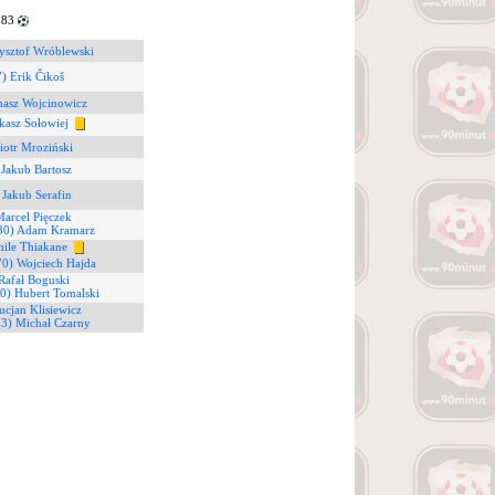
 83
ysztof Wróblewski
) Erik Čikoš
masz Wojcinowicz
kasz Sołowiej
Piotr Mroziński
 Jakub Bartosz
 Jakub Serafin
Marcel Pięczek
30) Adam Kramarz
ile Thiakane
70) Wojciech Hajda
Rafał Boguski
0) Hubert Tomalski
ucjan Klisiewicz
(3) Michał Czarny