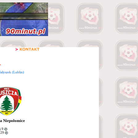
ałyszek (Lublin)
a Niepołomice
j 9
 29