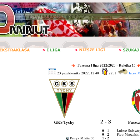
Fortuna I liga 2022/2023 - Kolejka 15
23 października 2022, 12:40
2251
Jacek M
2 - 3
GKS Tychy
Puszcz
0 - 1
Łukasz Sołowie
0 - 2
Piotr Mroziński
Patryk Mikita 38
1 - 2