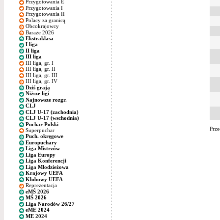
Przygotowania E
Przygotowania I
Przygotowania II
Polacy za granicą
Obcokrajowcy
Baraże 2026
Ekstraklasa
I liga
II liga
III liga
III liga, gr. I
III liga, gr. II
III liga, gr. III
III liga, gr. IV
Dziś grają
Niższe ligi
Najnowsze rozgr.
CLJ
CLJ U-17 (zachodnia)
CLJ U-17 (wschodnia)
Puchar Polski
Prze
Superpuchar
Puch. okręgowe
Europuchary
Liga Mistrzów
Liga Europy
Liga Konferencji
Liga Młodzieżowa
Krajowy UEFA
Klubowy UEFA
Reprezentacja
eMŚ 2026
MŚ 2026
Liga Narodów 26/27
eME 2024
ME 2024