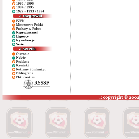
1995 / 1996
1994 / 1995
1927 - 1993 / 1994
PZPN
Mistrzostwa Polski
Puchary w Polsce
Reprezentanci
Ligowcy
Rywalizacje
Serie
O stronie
Nabór
Redakcja
Kontakt
Reklamy 90minut.pl
Bibliografia
Pliki cookies