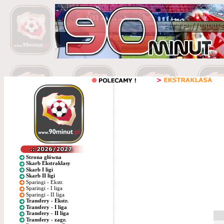
Strona główna
Skarb Ekstraklasy
Skarb I ligi
Skarb II ligi
Sparingi - Ekstr.
Sparingi - I liga
Sparingi - II liga
Transfery - Ekstr.
Transfery - I liga
Transfery - II liga
Transfery - zagr.