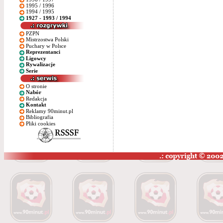
1995 / 1996
1994 / 1995
1927 - 1993 / 1994
PZPN
Mistrzostwa Polski
Puchary w Polsce
Reprezentanci
Ligowcy
Rywalizacje
Serie
O stronie
Nabór
Redakcja
Kontakt
Reklamy 90minut.pl
Bibliografia
Pliki cookies