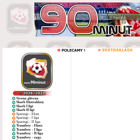
Strona główna
Skarb Ekstraklasy
Skarb I ligi
Skarb II ligi
Sparingi - Ekstr.
Sparingi - I liga
Sparingi - II liga
Transfery - Ekstr.
Transfery - I liga
Transfery - II liga
Transfery - zagr.