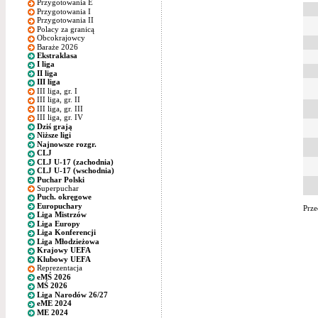
Przygotowania E
Przygotowania I
Przygotowania II
Polacy za granicą
Obcokrajowcy
Baraże 2026
Ekstraklasa
I liga
II liga
III liga
III liga, gr. I
III liga, gr. II
III liga, gr. III
III liga, gr. IV
Dziś grają
Niższe ligi
Najnowsze rozgr.
CLJ
CLJ U-17 (zachodnia)
CLJ U-17 (wschodnia)
Puchar Polski
Superpuchar
Puch. okręgowe
Europuchary
Prze
Liga Mistrzów
Liga Europy
Liga Konferencji
Liga Młodzieżowa
Krajowy UEFA
Klubowy UEFA
Reprezentacja
eMŚ 2026
MŚ 2026
Liga Narodów 26/27
eME 2024
ME 2024