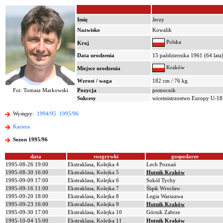
Imię
Jerzy
Nazwisko
Kowalik
Polska
Kraj
Data urodzenia
15 października 1961 (64 lata
Kraków
Miejsce urodzenia
Wzrost / waga
182 cm / 76 kg
Fot: Tomasz Markowski
Pozycja
pomocnik
Sukcesy
wicemistrzostwo Europy U-18
Występy:
1994/95
1995/96
Kariera
Sezon 1995/96
data
rozgrywki
gospodarze
1995-08-26 19:00
Ekstraklasa, Kolejka 4
Lech Poznań
1995-08-30 16:00
Ekstraklasa, Kolejka 5
Hutnik Kraków
1995-09-09 17:00
Ekstraklasa, Kolejka 6
Sokół Tychy
1995-09-16 11:00
Ekstraklasa, Kolejka 7
Śląsk Wrocław
1995-09-20 18:00
Ekstraklasa, Kolejka 8
Legia Warszawa
1995-09-23 16:00
Ekstraklasa, Kolejka 9
Hutnik Kraków
1995-09-30 17:00
Ekstraklasa, Kolejka 10
Górnik Zabrze
1995-10-04 15:00
Ekstraklasa, Kolejka 11
Hutnik Kraków