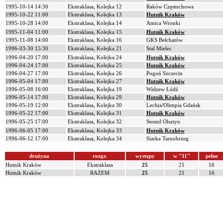
1995-10-14 14:30
Ekstraklasa, Kolejka 12
Raków Częstochowa
1995-10-22 11:00
Ekstraklasa, Kolejka 13
Hutnik Kraków
1995-10-28 14:00
Ekstraklasa, Kolejka 14
Amica Wronki
1995-11-04 11:00
Ekstraklasa, Kolejka 15
Hutnik Kraków
1995-11-08 14:00
Ekstraklasa, Kolejka 16
GKS Bełchatów
1996-03-30 15:30
Ekstraklasa, Kolejka 21
Stal Mielec
1996-04-20 17:00
Ekstraklasa, Kolejka 24
Hutnik Kraków
1996-04-24 17:00
Ekstraklasa, Kolejka 25
Hutnik Kraków
1996-04-27 17:00
Ekstraklasa, Kolejka 26
Pogoń Szczecin
1996-05-04 17:00
Ekstraklasa, Kolejka 27
Hutnik Kraków
1996-05-08 16:00
Ekstraklasa, Kolejka 19
Widzew Łódź
1996-05-14 17:00
Ekstraklasa, Kolejka 29
Hutnik Kraków
1996-05-19 12:00
Ekstraklasa, Kolejka 30
Lechia/Olimpia Gdańsk
1996-05-22 17:00
Ekstraklasa, Kolejka 31
Hutnik Kraków
1996-05-25 17:00
Ekstraklasa, Kolejka 32
Stomil Olsztyn
1996-06-05 17:00
Ekstraklasa, Kolejka 33
Hutnik Kraków
1996-06-12 17:00
Ekstraklasa, Kolejka 34
Siarka Tarnobrzeg
drużyna
rozgr.
występy
w "11"
pełne
Hutnik Kraków
Ekstraklasa
25
21
16
Hutnik Kraków
RAZEM
25
21
16