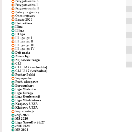
Przygotowania E
Przygotowania I
Przygotowania II
Polacy za granicą
Obcokrajowcy
Baraże 2026
Ekstraklasa
I liga
II liga
III liga
III liga, gr. I
III liga, gr. II
III liga, gr. III
III liga, gr. IV
Dziś grają
Niższe ligi
Najnowsze rozgr.
CLJ
CLJ U-17 (zachodnia)
CLJ U-17 (wschodnia)
Puchar Polski
Superpuchar
Puch. okręgowe
Europuchary
Liga Mistrzów
Liga Europy
Liga Konferencji
Liga Młodzieżowa
Krajowy UEFA
Klubowy UEFA
Reprezentacja
eMŚ 2026
MŚ 2026
Liga Narodów 26/27
eME 2024
ME 2024