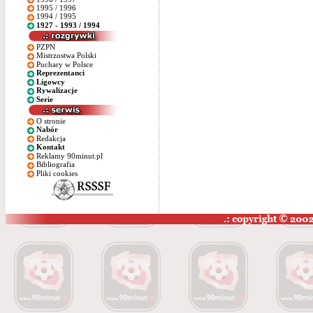
1995 / 1996
1994 / 1995
1927 - 1993 / 1994
PZPN
Mistrzostwa Polski
Puchary w Polsce
Reprezentanci
Ligowcy
Rywalizacje
Serie
O stronie
Nabór
Redakcja
Kontakt
Reklamy 90minut.pl
Bibliografia
Pliki cookies