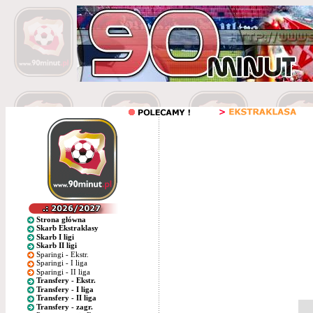
Strona główna
Skarb Ekstraklasy
Skarb I ligi
Skarb II ligi
Sparingi - Ekstr.
Sparingi - I liga
Sparingi - II liga
Transfery - Ekstr.
Transfery - I liga
Transfery - II liga
Transfery - zagr.