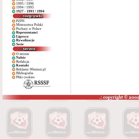
1995 / 1996
1994 / 1995
1927 - 1993 / 1994
PZPN
Mistrzostwa Polski
Puchary w Polsce
Reprezentanci
Ligowcy
Rywalizacje
Serie
O stronie
Nabór
Redakcja
Kontakt
Reklamy 90minut.pl
Bibliografia
Pliki cookies