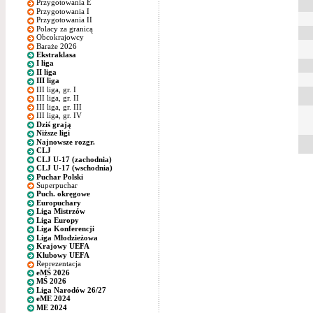
Przygotowania E
Przygotowania I
Przygotowania II
Polacy za granicą
Obcokrajowcy
Baraże 2026
Ekstraklasa
I liga
II liga
III liga
III liga, gr. I
III liga, gr. II
III liga, gr. III
III liga, gr. IV
Dziś grają
Niższe ligi
Najnowsze rozgr.
CLJ
CLJ U-17 (zachodnia)
CLJ U-17 (wschodnia)
Puchar Polski
Superpuchar
Puch. okręgowe
Europuchary
Liga Mistrzów
Liga Europy
Liga Konferencji
Liga Młodzieżowa
Krajowy UEFA
Klubowy UEFA
Reprezentacja
eMŚ 2026
MŚ 2026
Liga Narodów 26/27
eME 2024
ME 2024