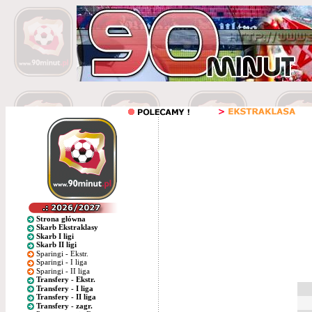
Strona główna
Skarb Ekstraklasy
Skarb I ligi
Skarb II ligi
Sparingi - Ekstr.
Sparingi - I liga
Sparingi - II liga
Transfery - Ekstr.
Transfery - I liga
Transfery - II liga
Transfery - zagr.