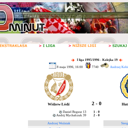
I liga 1995/1996 - Kolejka 19
8 maja 1996, 16:00
7740
Andrzej Kobie
2 - 0
Widzew Łódź
Hut
Daniel Bogusz 13
1 - 0
Andrij Mychalczuk 39
2 - 0
Andrzej Woźniak
Sierg