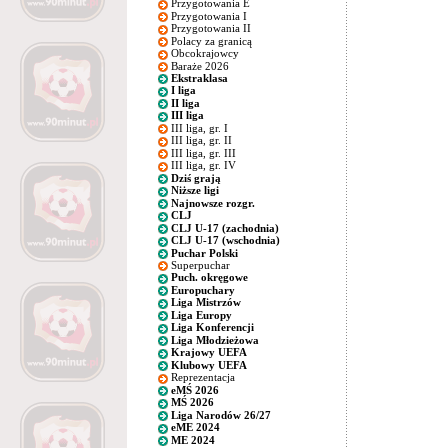
Przygotowania E
Przygotowania I
Przygotowania II
Polacy za granicą
Obcokrajowcy
Baraże 2026
Ekstraklasa
I liga
II liga
III liga
III liga, gr. I
III liga, gr. II
III liga, gr. III
III liga, gr. IV
Dziś grają
Niższe ligi
Najnowsze rozgr.
CLJ
CLJ U-17 (zachodnia)
CLJ U-17 (wschodnia)
Puchar Polski
Superpuchar
Puch. okręgowe
Europuchary
Liga Mistrzów
Liga Europy
Liga Konferencji
Liga Młodzieżowa
Krajowy UEFA
Klubowy UEFA
Reprezentacja
eMŚ 2026
MŚ 2026
Liga Narodów 26/27
eME 2024
ME 2024