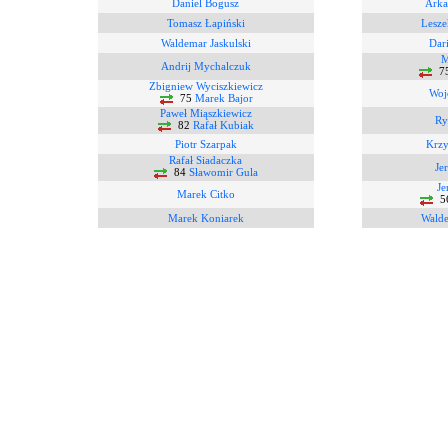
Daniel Bogusz
Arka
Tomasz Łapiński
Lesze
Waldemar Jaskulski
Dar
M
Andrij Mychalczuk
7
Zbigniew Wyciszkiewicz
Woj
75
Marek Bajor
Paweł Miąszkiewicz
Ry
82
Rafał Kubiak
Piotr Szarpak
Krzy
Rafał Siadaczka
Je
84
Sławomir Gula
Je
Marek Citko
5
Marek Koniarek
Wald