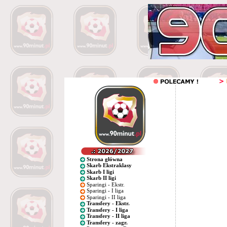
Strona główna
Skarb Ekstraklasy
Skarb I ligi
Skarb II ligi
Sparingi - Ekstr.
Sparingi - I liga
Sparingi - II liga
Transfery - Ekstr.
Transfery - I liga
Transfery - II liga
Transfery - zagr.