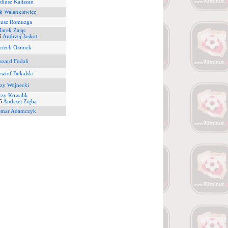
diusz Kaliszan
k Walankiewicz
iusz Romuzga
arek Zając
5
Andrzej Jaskot
ciech Ozimek
szard Fudali
sztof Bukalski
rzy Wojnecki
rzy Kowalik
6
Andrzej Zięba
emar Adamczyk