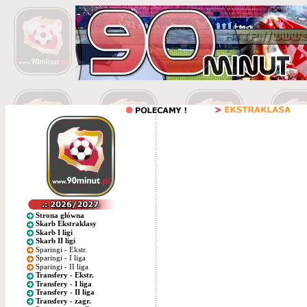
Strona główna
Skarb Ekstraklasy
Skarb I ligi
Skarb II ligi
Sparingi - Ekstr.
Sparingi - I liga
Sparingi - II liga
Transfery - Ekstr.
Transfery - I liga
Transfery - II liga
Transfery - zagr.