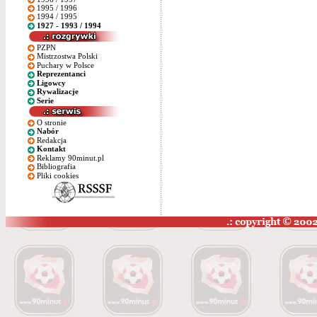
1995 / 1996
1994 / 1995
1927 - 1993 / 1994
PZPN
Mistrzostwa Polski
Puchary w Polsce
Reprezentanci
Ligowcy
Rywalizacje
Serie
O stronie
Nabór
Redakcja
Kontakt
Reklamy 90minut.pl
Bibliografia
Pliki cookies