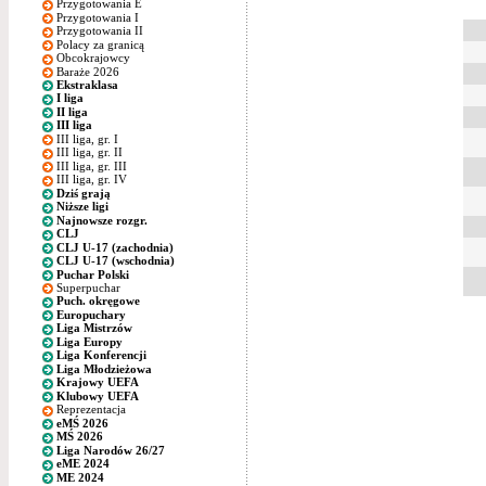
Przygotowania E
Przygotowania I
Przygotowania II
Polacy za granicą
Obcokrajowcy
Baraże 2026
Ekstraklasa
I liga
II liga
III liga
III liga, gr. I
III liga, gr. II
III liga, gr. III
III liga, gr. IV
Dziś grają
Niższe ligi
Najnowsze rozgr.
CLJ
CLJ U-17 (zachodnia)
CLJ U-17 (wschodnia)
Puchar Polski
Superpuchar
Puch. okręgowe
Europuchary
Liga Mistrzów
Liga Europy
Liga Konferencji
Liga Młodzieżowa
Krajowy UEFA
Klubowy UEFA
Reprezentacja
eMŚ 2026
MŚ 2026
Liga Narodów 26/27
eME 2024
ME 2024