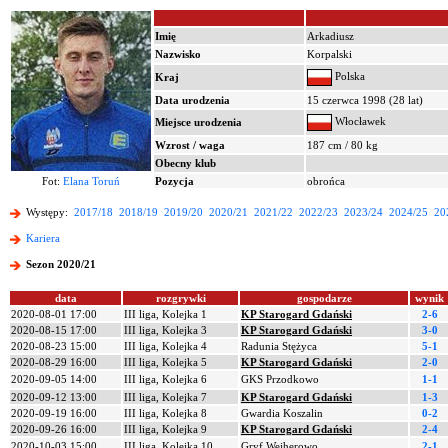
Imię
Arkadiusz
Nazwisko
Korpalski
Polska
Kraj
Data urodzenia
15 czerwca 1998 (28 lat)
Włocławek
Miejsce urodzenia
Wzrost / waga
187 cm / 80 kg
Obecny klub
Fot:
Elana Toruń
Pozycja
obrońca
Występy:
2017/18
2018/19
2019/20
2020/21
2021/22
2022/23
2023/24
2024/25
20
Kariera
Sezon 2020/21
data
rozgrywki
gospodarze
wynik
2020-08-01 17:00
III liga, Kolejka 1
KP Starogard Gdański
2-6
2020-08-15 17:00
III liga, Kolejka 3
KP Starogard Gdański
3-0
2020-08-23 15:00
III liga, Kolejka 4
Radunia Stężyca
5-1
2020-08-29 16:00
III liga, Kolejka 5
KP Starogard Gdański
2-0
2020-09-05 14:00
III liga, Kolejka 6
GKS Przodkowo
1-1
2020-09-12 13:00
III liga, Kolejka 7
KP Starogard Gdański
1-3
2020-09-19 16:00
III liga, Kolejka 8
Gwardia Koszalin
0-2
2020-09-26 16:00
III liga, Kolejka 9
KP Starogard Gdański
2-4
2020-10-03 15:00
III liga, Kolejka 10
Gryf Wejherowo
2-1