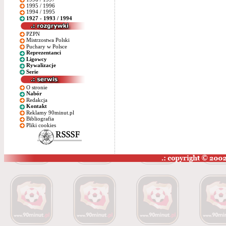
1995 / 1996
1994 / 1995
1927 - 1993 / 1994
PZPN
Mistrzostwa Polski
Puchary w Polsce
Reprezentanci
Ligowcy
Rywalizacje
Serie
O stronie
Nabór
Redakcja
Kontakt
Reklamy 90minut.pl
Bibliografia
Pliki cookies