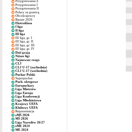
Przygotowania E
Przygotowania I
Przygotowania II
Polacy za granicą
Obcokrajowcy
Baraże 2026
Ekstraklasa
I liga
II liga
III liga
III liga, gr. I
III liga, gr. II
III liga, gr. III
III liga, gr. IV
Dziś grają
Niższe ligi
Najnowsze rozgr.
CLJ
CLJ U-17 (zachodnia)
CLJ U-17 (wschodnia)
Puchar Polski
Superpuchar
Puch. okręgowe
Europuchary
Liga Mistrzów
Liga Europy
Liga Konferencji
Liga Młodzieżowa
Krajowy UEFA
Klubowy UEFA
Reprezentacja
eMŚ 2026
MŚ 2026
Liga Narodów 26/27
eME 2024
ME 2024