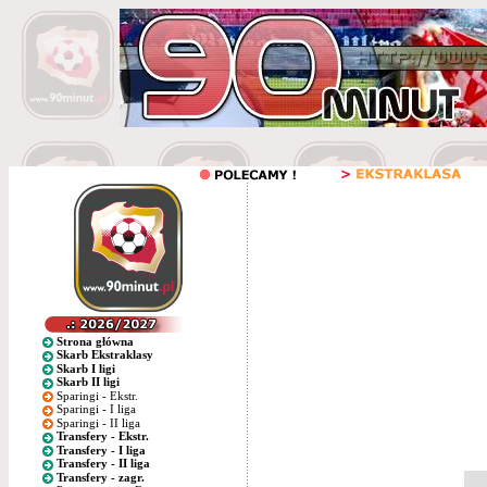
Strona główna
Skarb Ekstraklasy
Skarb I ligi
Skarb II ligi
Sparingi - Ekstr.
Sparingi - I liga
Sparingi - II liga
Transfery - Ekstr.
Transfery - I liga
Transfery - II liga
Transfery - zagr.