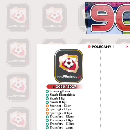
Strona główna
Skarb Ekstraklasy
Skarb I ligi
Skarb II ligi
Sparingi - Ekstr.
Sparingi - I liga
Sparingi - II liga
Transfery - Ekstr.
Transfery - I liga
Transfery - II liga
Transfery - zagr.