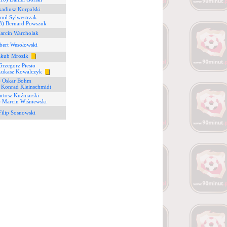
kadiusz Korpalski
mil Sylwestrzak
3) Bernard Powszuk
arcin Warcholak
bert Wesołowski
akub Mrozik
Grzegorz Piesio
Łukasz Kowalczyk
) Oskar Bohm
 Konrad Kleinschmidt
rtosz Kuźniarski
) Marcin Wiśniewski
Filip Sosnowski