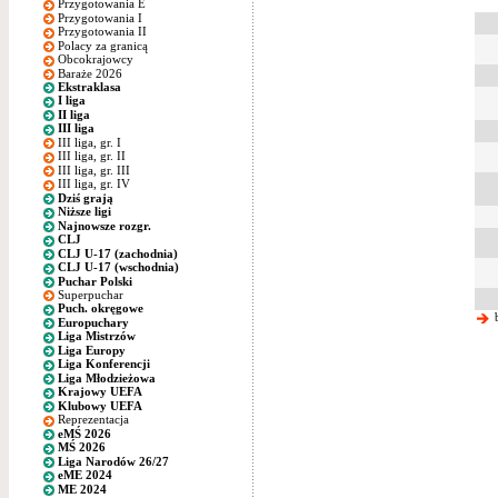
Przygotowania E
Przygotowania I
Przygotowania II
Polacy za granicą
Obcokrajowcy
Baraże 2026
Ekstraklasa
I liga
II liga
III liga
III liga, gr. I
III liga, gr. II
III liga, gr. III
III liga, gr. IV
Dziś grają
Niższe ligi
Najnowsze rozgr.
CLJ
CLJ U-17 (zachodnia)
CLJ U-17 (wschodnia)
Puchar Polski
Superpuchar
Puch. okręgowe
b
Europuchary
Liga Mistrzów
Liga Europy
Liga Konferencji
Liga Młodzieżowa
Krajowy UEFA
Klubowy UEFA
Reprezentacja
eMŚ 2026
MŚ 2026
Liga Narodów 26/27
eME 2024
ME 2024