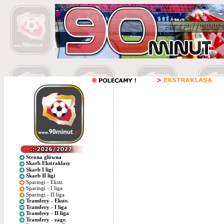
Strona główna
Skarb Ekstraklasy
Skarb I ligi
Skarb II ligi
Sparingi - Ekstr.
Sparingi - I liga
Sparingi - II liga
Transfery - Ekstr.
Transfery - I liga
Transfery - II liga
Transfery - zagr.