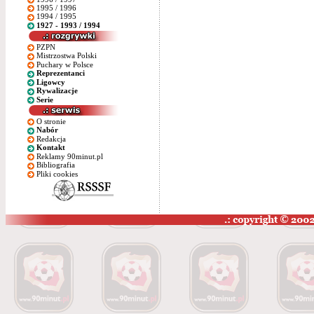
1995 / 1996
1994 / 1995
1927 - 1993 / 1994
PZPN
Mistrzostwa Polski
Puchary w Polsce
Reprezentanci
Ligowcy
Rywalizacje
Serie
O stronie
Nabór
Redakcja
Kontakt
Reklamy 90minut.pl
Bibliografia
Pliki cookies