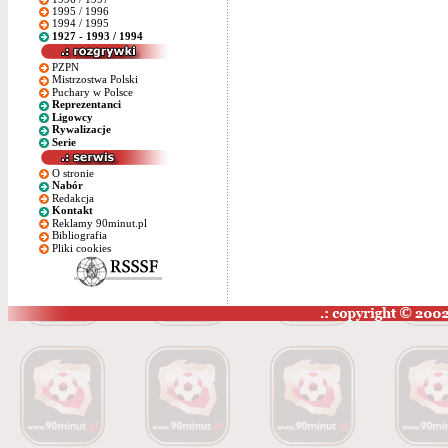
1995 / 1996
1994 / 1995
1927 - 1993 / 1994
PZPN
Mistrzostwa Polski
Puchary w Polsce
Reprezentanci
Ligowcy
Rywalizacje
Serie
O stronie
Nabór
Redakcja
Kontakt
Reklamy 90minut.pl
Bibliografia
Pliki cookies