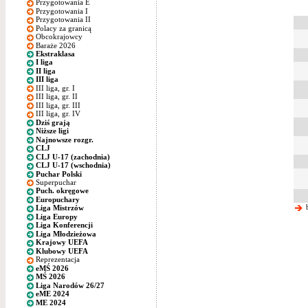
Przygotowania E
Przygotowania I
Przygotowania II
Polacy za granicą
Obcokrajowcy
Baraże 2026
Ekstraklasa
I liga
II liga
III liga
III liga, gr. I
III liga, gr. II
III liga, gr. III
III liga, gr. IV
Dziś grają
Niższe ligi
Najnowsze rozgr.
CLJ
CLJ U-17 (zachodnia)
CLJ U-17 (wschodnia)
Puchar Polski
Superpuchar
Puch. okręgowe
Europuchary
b
Liga Mistrzów
Liga Europy
Liga Konferencji
Liga Młodzieżowa
Krajowy UEFA
Klubowy UEFA
Reprezentacja
eMŚ 2026
MŚ 2026
Liga Narodów 26/27
eME 2024
ME 2024