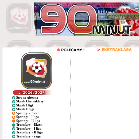
Strona główna
Skarb Ekstraklasy
Skarb I ligi
Skarb II ligi
Sparingi - Ekstr.
Sparingi - I liga
Sparingi - II liga
Transfery - Ekstr.
Transfery - I liga
Transfery - II liga
Transfery - zagr.