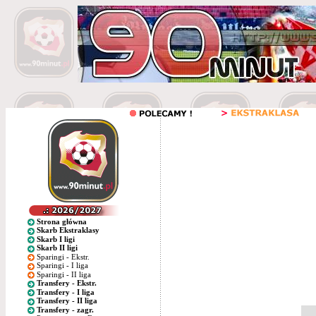
Strona główna
Skarb Ekstraklasy
Skarb I ligi
Skarb II ligi
Sparingi - Ekstr.
Sparingi - I liga
Sparingi - II liga
Transfery - Ekstr.
Transfery - I liga
Transfery - II liga
Transfery - zagr.