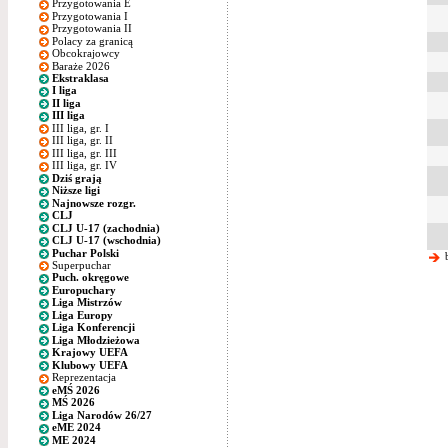
Przygotowania E
Przygotowania I
Przygotowania II
Polacy za granicą
Obcokrajowcy
Baraże 2026
Ekstraklasa
I liga
II liga
III liga
III liga, gr. I
III liga, gr. II
III liga, gr. III
III liga, gr. IV
Dziś grają
Niższe ligi
Najnowsze rozgr.
CLJ
CLJ U-17 (zachodnia)
CLJ U-17 (wschodnia)
Puchar Polski
b
Superpuchar
Puch. okręgowe
Europuchary
Liga Mistrzów
Liga Europy
Liga Konferencji
Liga Młodzieżowa
Krajowy UEFA
Klubowy UEFA
Reprezentacja
eMŚ 2026
MŚ 2026
Liga Narodów 26/27
eME 2024
ME 2024