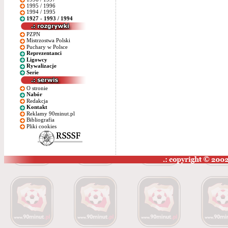
1995 / 1996
1994 / 1995
1927 - 1993 / 1994
PZPN
Mistrzostwa Polski
Puchary w Polsce
Reprezentanci
Ligowcy
Rywalizacje
Serie
O stronie
Nabór
Redakcja
Kontakt
Reklamy 90minut.pl
Bibliografia
Pliki cookies