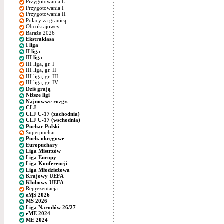
Przygotowania E
Przygotowania I
Przygotowania II
Polacy za granicą
Obcokrajowcy
Baraże 2026
Ekstraklasa
I liga
II liga
III liga
III liga, gr. I
III liga, gr. II
III liga, gr. III
III liga, gr. IV
Dziś grają
Niższe ligi
Najnowsze rozgr.
CLJ
CLJ U-17 (zachodnia)
CLJ U-17 (wschodnia)
Puchar Polski
Superpuchar
Puch. okręgowe
Europuchary
Liga Mistrzów
Liga Europy
Liga Konferencji
Liga Młodzieżowa
Krajowy UEFA
Klubowy UEFA
Reprezentacja
eMŚ 2026
MŚ 2026
Liga Narodów 26/27
eME 2024
ME 2024