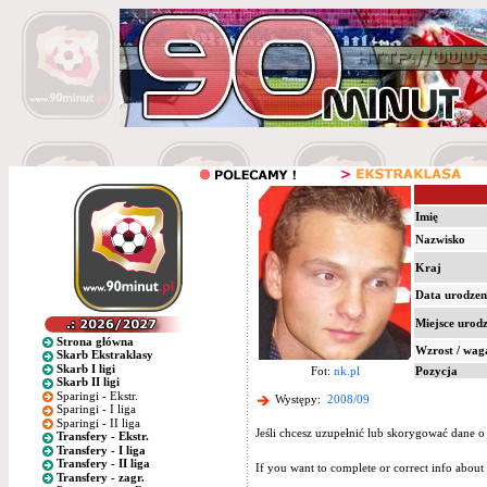
Imię
Nazwisko
Kraj
Data urodzen
Miejsce urod
Strona główna
Wzrost / wag
Skarb Ekstraklasy
Skarb I ligi
Fot:
nk.pl
Pozycja
Skarb II ligi
Sparingi - Ekstr.
Występy:
2008/09
Sparingi - I liga
Sparingi - II liga
Jeśli chcesz uzupełnić lub skorygować dane o
Transfery - Ekstr.
Transfery - I liga
Transfery - II liga
If you want to complete or correct info about 
Transfery - zagr.