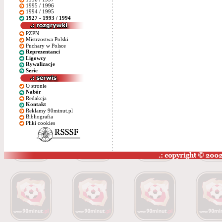
1995 / 1996
1994 / 1995
1927 - 1993 / 1994
PZPN
Mistrzostwa Polski
Puchary w Polsce
Reprezentanci
Ligowcy
Rywalizacje
Serie
O stronie
Nabór
Redakcja
Kontakt
Reklamy 90minut.pl
Bibliografia
Pliki cookies