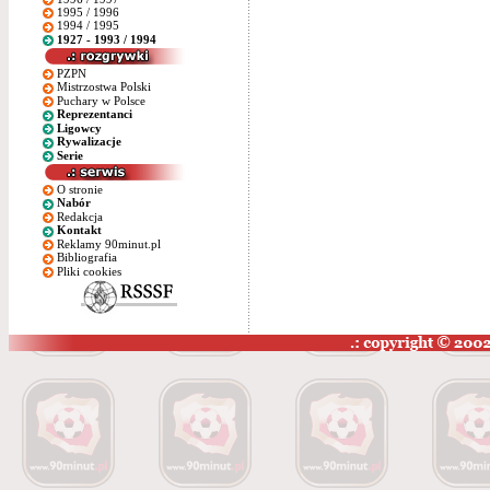
1995 / 1996
1994 / 1995
1927 - 1993 / 1994
PZPN
Mistrzostwa Polski
Puchary w Polsce
Reprezentanci
Ligowcy
Rywalizacje
Serie
O stronie
Nabór
Redakcja
Kontakt
Reklamy 90minut.pl
Bibliografia
Pliki cookies