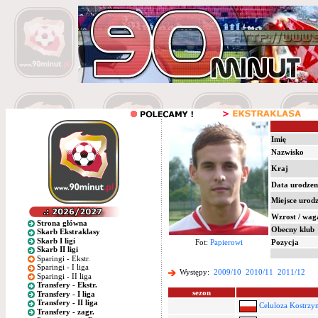
Imię
Nazwisko
Kraj
Data urodzen
Miejsce urod
Wzrost / wag
Strona główna
Obecny klub
Skarb Ekstraklasy
Skarb I ligi
Fot:
Papierowi
Pozycja
Skarb II ligi
Sparingi - Ekstr.
Sparingi - I liga
Występy:
2009/10
2010/11
2011/12
Sparingi - II liga
Transfery - Ekstr.
sezon
Transfery - I liga
Transfery - II liga
Celuloza Kostrzy
Transfery - zagr.