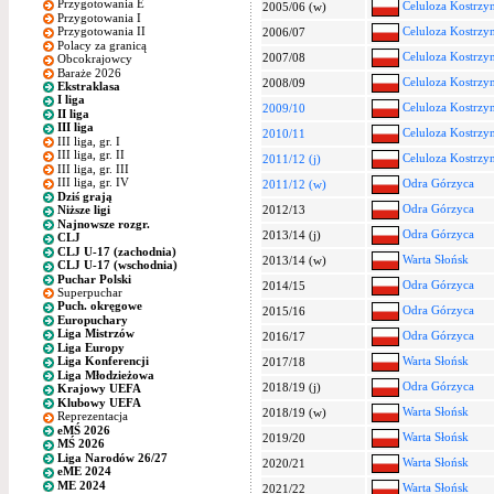
Przygotowania E
Celuloza Kostrzy
2005/06 (w)
Przygotowania I
Celuloza Kostrzy
Przygotowania II
2006/07
Polacy za granicą
Celuloza Kostrzy
2007/08
Obcokrajowcy
Baraże 2026
Celuloza Kostrzy
2008/09
Ekstraklasa
I liga
Celuloza Kostrzy
2009/10
II liga
III liga
Celuloza Kostrzy
2010/11
III liga, gr. I
III liga, gr. II
Celuloza Kostrzy
2011/12 (j)
III liga, gr. III
III liga, gr. IV
Odra Górzyca
2011/12 (w)
Dziś grają
Odra Górzyca
2012/13
Niższe ligi
Najnowsze rozgr.
Odra Górzyca
2013/14 (j)
CLJ
CLJ U-17 (zachodnia)
Warta Słońsk
2013/14 (w)
CLJ U-17 (wschodnia)
Puchar Polski
Odra Górzyca
2014/15
Superpuchar
Puch. okręgowe
Odra Górzyca
2015/16
Europuchary
Liga Mistrzów
Odra Górzyca
2016/17
Liga Europy
Warta Słońsk
Liga Konferencji
2017/18
Liga Młodzieżowa
Odra Górzyca
2018/19 (j)
Krajowy UEFA
Klubowy UEFA
Warta Słońsk
2018/19 (w)
Reprezentacja
eMŚ 2026
Warta Słońsk
2019/20
MŚ 2026
Liga Narodów 26/27
Warta Słońsk
2020/21
eME 2024
ME 2024
Warta Słońsk
2021/22