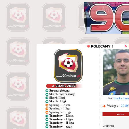
Strona główna
Skarb Ekstraklasy
Skarb I ligi
Fot:
Siarka Tar
Skarb II ligi
Sparingi - Ekstr.
Występy:
2010/
Sparingi - I liga
Sparingi - II liga
sezon
Transfery - Ekstr.
Transfery - I liga
Transfery - II liga
2009/10
Transfery - zagr.