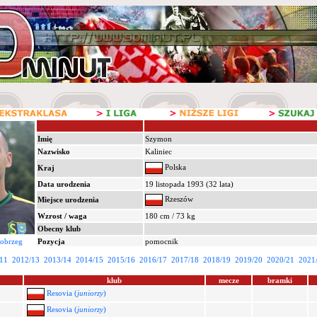
Imię
Szymon
Nazwisko
Kaliniec
Polska
Kraj
Data urodzenia
19 listopada 1993 (32 lata)
Rzeszów
Miejsce urodzenia
Wzrost / waga
180 cm / 73 kg
Obecny klub
nobrzeg
Pozycja
pomocnik
11
2012/13
2013/14
2014/15
2015/16
2016/17
2017/18
2018/19
2019/20
2020/21
2021
klub
mecze
bramki
Resovia (
juniorzy
)
Resovia (
juniorzy
)