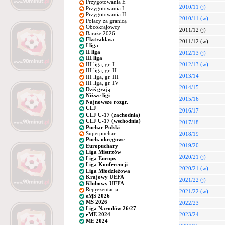
Przygotowania E
2010/11 (j)
Przygotowania I
Przygotowania II
2010/11 (w)
Polacy za granicą
Obcokrajowcy
2011/12 (j)
Baraże 2026
Ekstraklasa
2011/12 (w)
I liga
II liga
2012/13 (j)
III liga
III liga, gr. I
2012/13 (w)
III liga, gr. II
2013/14
III liga, gr. III
III liga, gr. IV
2014/15
Dziś grają
Niższe ligi
2015/16
Najnowsze rozgr.
CLJ
2016/17
CLJ U-17 (zachodnia)
CLJ U-17 (wschodnia)
2017/18
Puchar Polski
Superpuchar
2018/19
Puch. okręgowe
2019/20
Europuchary
Liga Mistrzów
2020/21 (j)
Liga Europy
Liga Konferencji
2020/21 (w)
Liga Młodzieżowa
Krajowy UEFA
2021/22 (j)
Klubowy UEFA
Reprezentacja
2021/22 (w)
eMŚ 2026
MŚ 2026
2022/23
Liga Narodów 26/27
2023/24
eME 2024
ME 2024