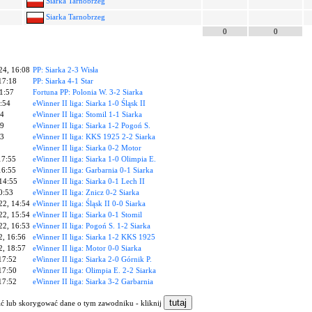
Siarka Tarnobrzeg
Siarka Tarnobrzeg
0
0
24, 16:08
PP: Siarka 2-3 Wisła
17:18
PP: Siarka 4-1 Star
21:57
Fortuna PP: Polonia W. 3-2 Siarka
:54
eWinner II liga: Siarka 1-0 Śląsk II
54
eWinner II liga: Stomil 1-1 Siarka
49
eWinner II liga: Siarka 1-2 Pogoń S.
53
eWinner II liga: KKS 1925 2-2 Siarka
eWinner II liga: Siarka 0-2 Motor
17:55
eWinner II liga: Siarka 1-0 Olimpia E.
16:55
eWinner II liga: Garbarnia 0-1 Siarka
 14:55
eWinner II liga: Siarka 0-1 Lech II
0:53
eWinner II liga: Znicz 0-2 Siarka
22, 14:54
eWinner II liga: Śląsk II 0-0 Siarka
22, 15:54
eWinner II liga: Siarka 0-1 Stomil
22, 16:53
eWinner II liga: Pogoń S. 1-2 Siarka
2, 16:56
eWinner II liga: Siarka 1-2 KKS 1925
2, 18:57
eWinner II liga: Motor 0-0 Siarka
17:52
eWinner II liga: Siarka 2-0 Górnik P.
17:50
eWinner II liga: Olimpia E. 2-2 Siarka
17:52
eWinner II liga: Siarka 3-2 Garbarnia
nić lub skorygować dane o tym zawodniku - kliknij