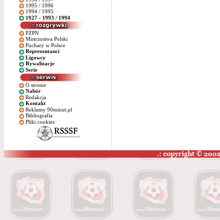
1995 / 1996
1994 / 1995
1927 - 1993 / 1994
PZPN
Mistrzostwa Polski
Puchary w Polsce
Reprezentanci
Ligowcy
Rywalizacje
Serie
O stronie
Nabór
Redakcja
Kontakt
Reklamy 90minut.pl
Bibliografia
Pliki cookies