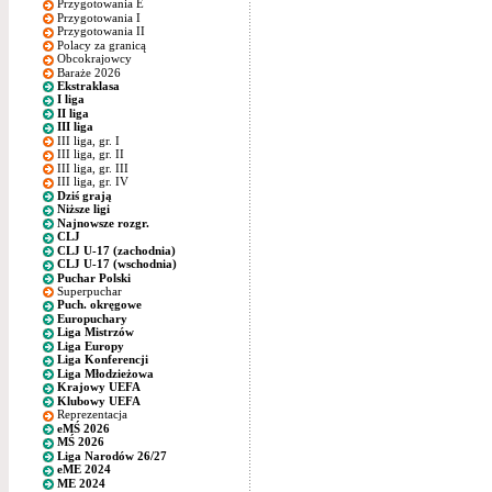
Przygotowania E
Przygotowania I
Przygotowania II
Polacy za granicą
Obcokrajowcy
Baraże 2026
Ekstraklasa
I liga
II liga
III liga
III liga, gr. I
III liga, gr. II
III liga, gr. III
III liga, gr. IV
Dziś grają
Niższe ligi
Najnowsze rozgr.
CLJ
CLJ U-17 (zachodnia)
CLJ U-17 (wschodnia)
Puchar Polski
Superpuchar
Puch. okręgowe
Europuchary
Liga Mistrzów
Liga Europy
Liga Konferencji
Liga Młodzieżowa
Krajowy UEFA
Klubowy UEFA
Reprezentacja
eMŚ 2026
MŚ 2026
Liga Narodów 26/27
eME 2024
ME 2024