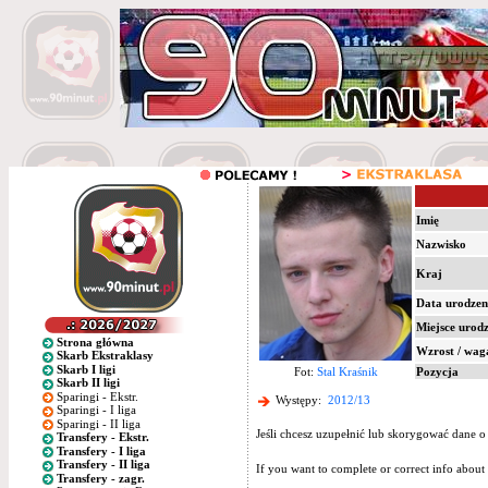
Imię
Nazwisko
Kraj
Data urodzen
Miejsce urod
Strona główna
Wzrost / wag
Skarb Ekstraklasy
Skarb I ligi
Fot:
Stal Kraśnik
Pozycja
Skarb II ligi
Sparingi - Ekstr.
Występy:
2012/13
Sparingi - I liga
Sparingi - II liga
Jeśli chcesz uzupełnić lub skorygować dane o
Transfery - Ekstr.
Transfery - I liga
Transfery - II liga
If you want to complete or correct info about 
Transfery - zagr.