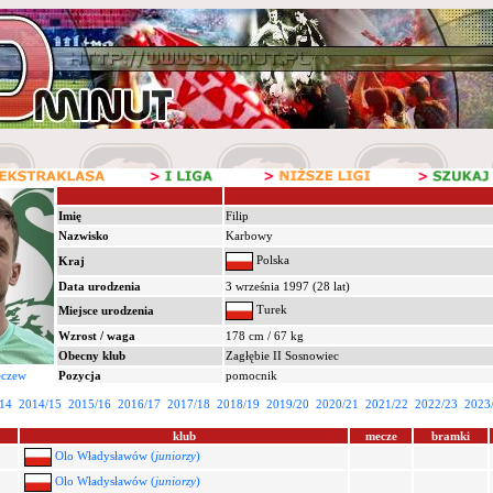
Imię
Filip
Nazwisko
Karbowy
Polska
Kraj
Data urodzenia
3 września 1997 (28 lat)
Turek
Miejsce urodzenia
Wzrost / waga
178 cm / 67 kg
Obecny klub
Zagłębie II Sosnowiec
eczew
Pozycja
pomocnik
14
2014/15
2015/16
2016/17
2017/18
2018/19
2019/20
2020/21
2021/22
2022/23
2023
klub
mecze
bramki
Olo Władysławów (
juniorzy
)
Olo Władysławów (
juniorzy
)