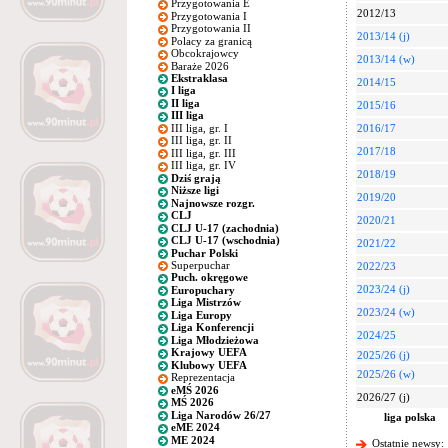
Przygotowania E
2012/13
Przygotowania I
Przygotowania II
2013/14 (j)
Polacy za granicą
Obcokrajowcy
2013/14 (w)
Baraże 2026
Ekstraklasa
2014/15
I liga
II liga
2015/16
III liga
III liga, gr. I
2016/17
III liga, gr. II
2017/18
III liga, gr. III
III liga, gr. IV
2018/19
Dziś grają
Niższe ligi
2019/20
Najnowsze rozgr.
CLJ
2020/21
CLJ U-17 (zachodnia)
CLJ U-17 (wschodnia)
2021/22
Puchar Polski
Superpuchar
2022/23
Puch. okręgowe
2023/24 (j)
Europuchary
Liga Mistrzów
2023/24 (w)
Liga Europy
Liga Konferencji
2024/25
Liga Młodzieżowa
Krajowy UEFA
2025/26 (j)
Klubowy UEFA
2025/26 (w)
Reprezentacja
eMŚ 2026
2026/27 (j)
MŚ 2026
Liga Narodów 26/27
liga polska
eME 2024
ME 2024
Ostatnie newsy: