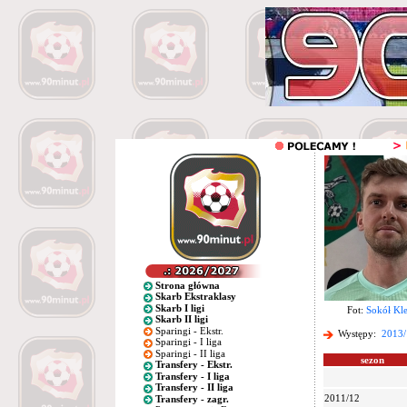
Strona główna
Skarb Ekstraklasy
Skarb I ligi
Fot:
Sokół Kl
Skarb II ligi
Sparingi - Ekstr.
Występy:
2013/
Sparingi - I liga
Sparingi - II liga
sezon
Transfery - Ekstr.
Transfery - I liga
Transfery - II liga
2011/12
Transfery - zagr.