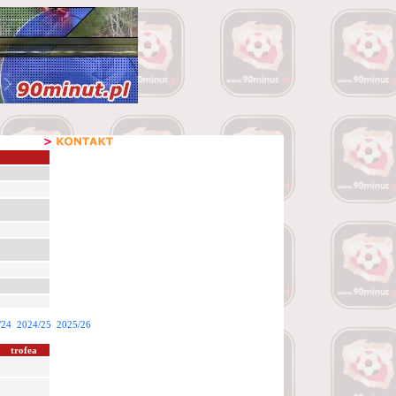
/24
2024/25
2025/26
trofea