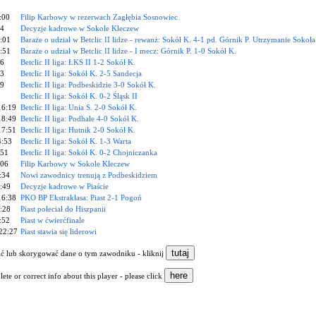
:00
Filip Karbowy w rezerwach Zagłębia Sosnowiec
54
Decyzje kadrowe w Sokole Kleczew
:01
Baraże o udział w Betclic II lidze - rewanż: Sokół K. 4-1 pd. Górnik P. Utrzymanie Sokoła
:51
Baraże o udział w Betclic II lidze - I mecz: Górnik P. 1-0 Sokół K.
16
Betclic II liga: ŁKS II 1-2 Sokół K.
53
Betclic II liga: Sokół K. 2-5 Sandecja
49
Betclic II liga: Podbeskidzie 3-0 Sokół K.
Betclic II liga: Sokół K. 0-2 Śląsk II
16:19
Betclic II liga: Unia S. 2-0 Sokół K.
18:49
Betclic II liga: Podhale 4-0 Sokół K.
17:51
Betclic II liga: Hutnik 2-0 Sokół K.
4:53
Betclic II liga: Sokół K. 1-3 Warta
:51
Betclic II liga: Sokół K. 0-2 Chojniczanka
:06
Filip Karbowy w Sokole Kleczew
:34
Nowi zawodnicy trenują z Podbeskidziem
:49
Decyzje kadrowe w Piaście
16:38
PKO BP Ekstraklasa: Piast 2-1 Pogoń
1:28
Piast poleciał do Hiszpanii
:52
Piast w ćwierćfinale
 22:27
Piast stawia się liderowi
nić lub skorygować dane o tym zawodniku - kliknij
ete or correct info about this player - please click