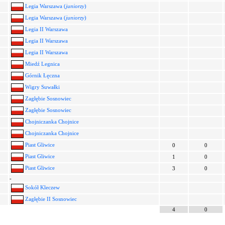
Legia Warszawa (
juniorzy
)
Legia Warszawa (
juniorzy
)
Legia II Warszawa
Legia II Warszawa
Legia II Warszawa
Miedź Legnica
Górnik Łęczna
Wigry Suwałki
Zagłębie Sosnowiec
Zagłębie Sosnowiec
Chojniczanka Chojnice
Chojniczanka Chojnice
Piast Gliwice
0
0
Piast Gliwice
1
0
Piast Gliwice
3
0
-
Sokół Kleczew
Zagłębie II Sosnowiec
4
0