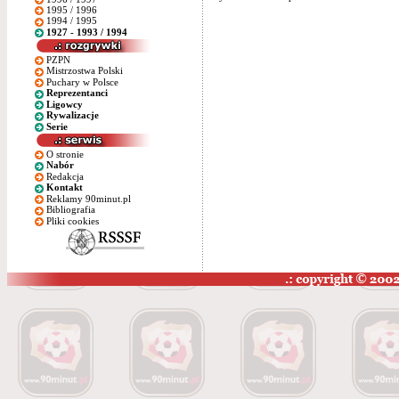
1995 / 1996
1994 / 1995
1927 - 1993 / 1994
PZPN
Mistrzostwa Polski
Puchary w Polsce
Reprezentanci
Ligowcy
Rywalizacje
Serie
O stronie
Nabór
Redakcja
Kontakt
Reklamy 90minut.pl
Bibliografia
Pliki cookies