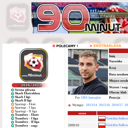
Imię
Nazwisko
Kraj
Data urodzen
Miejsce urod
Wzrost / wag
Strona główna
Obecny klub
Skarb Ekstraklasy
Skarb I ligi
Fot:
GKS Jastrzębie
Pozycja
Skarb II ligi
Sparingi - Ekstr.
Występy:
2013/14
2015/16
2016/17
20
Sparingi - I liga
Sparingi - II liga
sezon
Transfery - Ekstr.
Transfery - I liga
Gościbia Sułkow
Transfery - II liga
Gościbia Sułkow
2009/10
Transfery - zagr.