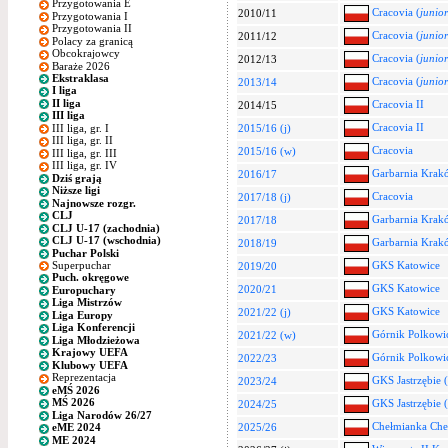
Przygotowania E
Cracovia (
junior
2010/11
Przygotowania I
Przygotowania II
Cracovia (
junior
2011/12
Polacy za granicą
Obcokrajowcy
Cracovia (
junior
2012/13
Baraże 2026
Ekstraklasa
Cracovia (
junior
2013/14
I liga
II liga
Cracovia II
2014/15
III liga
Cracovia II
III liga, gr. I
2015/16 (j)
III liga, gr. II
Cracovia
2015/16 (w)
III liga, gr. III
III liga, gr. IV
Garbarnia Krak
2016/17
Dziś grają
Niższe ligi
Cracovia
2017/18 (j)
Najnowsze rozgr.
CLJ
Garbarnia Krak
2017/18
CLJ U-17 (zachodnia)
CLJ U-17 (wschodnia)
Garbarnia Krak
2018/19
Puchar Polski
Superpuchar
GKS Katowice
2019/20
Puch. okręgowe
GKS Katowice
2020/21
Europuchary
Liga Mistrzów
GKS Katowice
2021/22 (j)
Liga Europy
Liga Konferencji
Górnik Polkowi
2021/22 (w)
Liga Młodzieżowa
Krajowy UEFA
Górnik Polkowi
2022/23
Klubowy UEFA
Reprezentacja
GKS Jastrzębie (
2023/24
eMŚ 2026
MŚ 2026
GKS Jastrzębie (
2024/25
Liga Narodów 26/27
Chełmianka Ch
2025/26
eME 2024
ME 2024