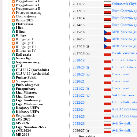
Przygotowania E
Cukrownik Chybi
2011/12
Przygotowania I
Przygotowania II
Ruch Chorzów (
j
2012/13
Polacy za granicą
Obcokrajowcy
Ruch Chorzów (
j
2013/14
Baraże 2026
Ekstraklasa
Ruch Chorzów (
j
2014/15
I liga
II liga
MFK Karviná (
ju
2015/16
III liga
MFK Karviná (
ju
III liga, gr. I
2016/17
III liga, gr. II
MFK Karviná (
ju
2017/18 (j)
III liga, gr. III
III liga, gr. IV
Escola Varsovia 
2017/18 (w)
Dziś grają
Niższe ligi
Górnik II Zabrze
2018/19
Najnowsze rozgr.
CLJ
Górnik II Zabrze
2019/20 (j)
CLJ U-17 (zachodnia)
CLJ U-17 (wschodnia)
Elana Toruń
2019/20 (w)
Puchar Polski
Superpuchar
Elana Toruń
2020/21
Puch. okręgowe
Elana Toruń
2021/22 (j)
Europuchary
Liga Mistrzów
Sokół Sieniawa
2021/22 (w)
Liga Europy
Liga Konferencji
Górnik Polkowic
2022/23
Liga Młodzieżowa
Krajowy UEFA
KSZO 1929 Ostro
2023/24
Klubowy UEFA
Reprezentacja
KSZO 1929 Ostro
2024/25
eMŚ 2026
MŚ 2026
Avia Świdnik
2025/26
Liga Narodów 26/27
Avia Świdnik
2026/27 (j)
eME 2024
ME 2024
liga polska