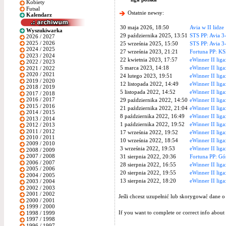
Kobiety
Futsal
Ostatnie newsy:
Kalendarz
30 maja 2026, 18:50
Avia w II lidze
Wyszukiwarka
29 października 2025, 13:51
STS PP: Avia 3-
2026 / 2027
2025 / 2026
25 września 2025, 15:50
STS PP: Avia 3
2024 / 2025
27 września 2023, 21:21
Fortuna PP: K
2023 / 2024
22 kwietnia 2023, 17:57
eWinner II liga
2022 / 2023
5 marca 2023, 14:18
eWinner II lig
2021 / 2022
2020 / 2021
24 lutego 2023, 19:51
eWinner II liga
2019 / 2020
12 listopada 2022, 14:49
eWinner II liga
2018 / 2019
5 listopada 2022, 14:52
eWinner II liga
2017 / 2018
2016 / 2017
29 października 2022, 14:50
eWinner II liga
2015 / 2016
21 października 2022, 21:04
eWinner II liga
2014 / 2015
8 października 2022, 16:49
eWinner II liga
2013 / 2014
1 października 2022, 19:52
eWinner II liga
2012 / 2013
2011 / 2012
17 września 2022, 19:52
eWinner II liga
2010 / 2011
10 września 2022, 18:54
eWinner II liga
2009 / 2010
3 września 2022, 19:53
eWinner II liga
2008 / 2009
2007 / 2008
31 sierpnia 2022, 20:36
Fortuna PP: Gór
2006 / 2007
28 sierpnia 2022, 16:55
eWinner II liga
2005 / 2006
20 sierpnia 2022, 19:55
eWinner II liga
2004 / 2005
13 sierpnia 2022, 18:20
eWinner II liga
2003 / 2004
2002 / 2003
2001 / 2002
Jeśli chcesz uzupełnić lub skorygować dane o
2000 / 2001
1999 / 2000
If you want to complete or correct info about 
1998 / 1999
1997 / 1998
1996 / 1997