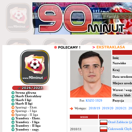
Imię
Nazwisko
Kraj
Data urodzen
Miejsce urod
Wzrost / wag
Strona główna
Obecny klub
Skarb Ekstraklasy
Skarb I ligi
Fot:
KSZO 1929
Pozycja
Skarb II ligi
Sparingi - Ekstr.
Występy:
2018/19
2019/20
2020/21
20
Sparingi - I liga
Sparingi - II liga
sezon
Transfery - Ekstr.
Transfery - I liga
Orzeł Zabłocie (
j
Transfery - II liga
Cukrownik Chybi
2010/11
Transfery - zagr.