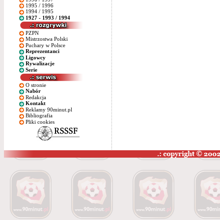
1995 / 1996
1994 / 1995
1927 - 1993 / 1994
PZPN
Mistrzostwa Polski
Puchary w Polsce
Reprezentanci
Ligowcy
Rywalizacje
Serie
O stronie
Nabór
Redakcja
Kontakt
Reklamy 90minut.pl
Bibliografia
Pliki cookies