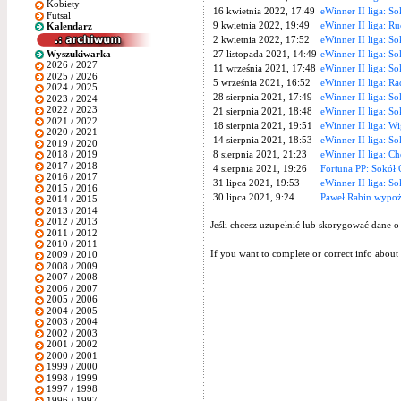
Kobiety
16 kwietnia 2022, 17:49
eWinner II liga: So
Futsal
9 kwietnia 2022, 19:49
eWinner II liga: R
Kalendarz
2 kwietnia 2022, 17:52
eWinner II liga: So
Wyszukiwarka
27 listopada 2021, 14:49
eWinner II liga: S
2026 / 2027
11 września 2021, 17:48
eWinner II liga: S
2025 / 2026
5 września 2021, 16:52
eWinner II liga: R
2024 / 2025
28 sierpnia 2021, 17:49
eWinner II liga: So
2023 / 2024
2022 / 2023
21 sierpnia 2021, 18:48
eWinner II liga: So
2021 / 2022
18 sierpnia 2021, 19:51
eWinner II liga: W
2020 / 2021
14 sierpnia 2021, 18:53
eWinner II liga: S
2019 / 2020
8 sierpnia 2021, 21:23
eWinner II liga: C
2018 / 2019
2017 / 2018
4 sierpnia 2021, 19:26
Fortuna PP: Sokół O
2016 / 2017
31 lipca 2021, 19:53
eWinner II liga: S
2015 / 2016
30 lipca 2021, 9:24
Paweł Rabin wypoż
2014 / 2015
2013 / 2014
2012 / 2013
Jeśli chcesz uzupełnić lub skorygować dane o
2011 / 2012
2010 / 2011
If you want to complete or correct info about 
2009 / 2010
2008 / 2009
2007 / 2008
2006 / 2007
2005 / 2006
2004 / 2005
2003 / 2004
2002 / 2003
2001 / 2002
2000 / 2001
1999 / 2000
1998 / 1999
1997 / 1998
1996 / 1997