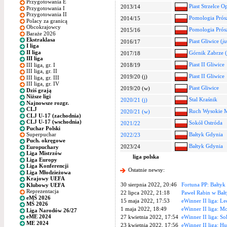
Przygotowania E
Piast Strzelce O
2013/14
Przygotowania I
Przygotowania II
Pomologia Prós
2014/15
Polacy za granicą
Obcokrajowcy
Pomologia Prós
2015/16
Baraże 2026
Ekstraklasa
Piast Gliwice (
j
2016/17
I liga
II liga
Górnik Zabrze (
2017/18
III liga
Piast II Gliwice
III liga, gr. I
2018/19
III liga, gr. II
Piast II Gliwice
2019/20 (j)
III liga, gr. III
III liga, gr. IV
Piast Gliwice
2019/20 (w)
Dziś grają
Niższe ligi
Stal Kraśnik
2020/21 (j)
Najnowsze rozgr.
CLJ
Ruch Wysokie 
2020/21 (w)
CLJ U-17 (zachodnia)
CLJ U-17 (wschodnia)
Sokół Ostróda
2021/22
Puchar Polski
Superpuchar
Bałtyk Gdynia
2022/23
Puch. okręgowe
Bałtyk Gdynia
2023/24
Europuchary
Liga Mistrzów
liga polska
Liga Europy
Liga Konferencji
Ostatnie newsy:
Liga Młodzieżowa
Krajowy UEFA
30 sierpnia 2022, 20:46
Fortuna PP: Bałtyk
Klubowy UEFA
Reprezentacja
22 lipca 2022, 21:18
Paweł Rabin w Bał
eMŚ 2026
15 maja 2022, 17:53
eWinner II liga: Le
MŚ 2026
1 maja 2022, 18:49
eWinner II liga: M
Liga Narodów 26/27
eME 2024
27 kwietnia 2022, 17:54
eWinner II liga: S
ME 2024
23 kwietnia 2022, 17:56
eWinner II liga: H