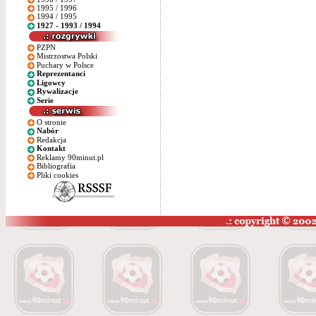
1995 / 1996
1994 / 1995
1927 - 1993 / 1994
PZPN
Mistrzostwa Polski
Puchary w Polsce
Reprezentanci
Ligowcy
Rywalizacje
Serie
O stronie
Nabór
Redakcja
Kontakt
Reklamy 90minut.pl
Bibliografia
Pliki cookies