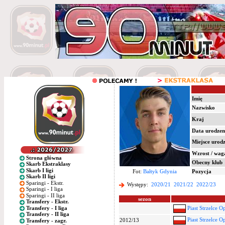
Imię
Nazwisko
Kraj
Data urodzen
Miejsce urod
Wzrost / wag
Strona główna
Obecny klub
Skarb Ekstraklasy
Skarb I ligi
Fot:
Bałtyk Gdynia
Pozycja
Skarb II ligi
Sparingi - Ekstr.
Występy:
2020/21
2021/22
2022/23
Sparingi - I liga
Sparingi - II liga
sezon
Transfery - Ekstr.
Transfery - I liga
Piast Strzelce O
Transfery - II liga
Piast Strzelce O
2012/13
Transfery - zagr.