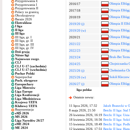
Przygotowania E
Olimpia Elbląg
2016/17
Przygotowania I
Przygotowania II
Olimpia Elbląg
2017/18
Polacy za granicą
Obcokrajowcy
Olimpia Elbląg
2018/19
Baraże 2026
Ekstraklasa
Olimpia II Elb
2019/20 (j)
I liga
II liga
Olimpia Elbląg
2019/20 (w)
III liga
Olimpia Elbląg
III liga, gr. I
2020/21
III liga, gr. II
Olimpia Elbląg
2021/22
III liga, gr. III
III liga, gr. IV
Olimpia Elbląg
2022/23
Dziś grają
Niższe ligi
Bruk-Bet Terma
2023/24
Najnowsze rozgr.
CLJ
Chojniczanka 
2024/25
CLJ U-17 (zachodnia)
CLJ U-17 (wschodnia)
Chełmianka C
2025/26 (j)
Puchar Polski
Superpuchar
Sokół Kleczew
2025/26 (w)
Puch. okręgowe
Olimpia Elbląg
2026/27 (j)
Europuchary
Liga Mistrzów
liga polska
Liga Europy
Liga Konferencji
Ostatnie newsy:
Liga Młodzieżowa
Krajowy UEFA
11 lipca 2026, 17:32
Jakub Branecki w O
Klubowy UEFA
Reprezentacja
8 maja 2026, 21:50
Betclic II liga: Stal
eMŚ 2026
26 kwietnia 2026, 16:19
Betclic II liga: Uni
MŚ 2026
18 kwietnia 2026, 16:56
Betclic II liga: Sok
Liga Narodów 26/27
eME 2024
15 kwietnia 2026, 18:49
Betclic II liga: Pod
ME 2024
12 kwietnia 2026, 17:51
Betclic II liga: Hut