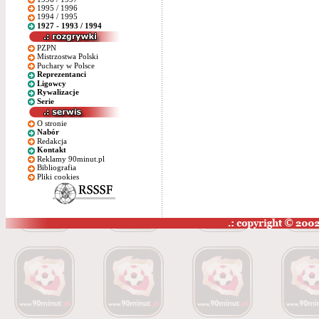
1995 / 1996
1994 / 1995
1927 - 1993 / 1994
PZPN
Mistrzostwa Polski
Puchary w Polsce
Reprezentanci
Ligowcy
Rywalizacje
Serie
O stronie
Nabór
Redakcja
Kontakt
Reklamy 90minut.pl
Bibliografia
Pliki cookies