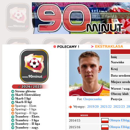
Imię
Nazwisko
Kraj
Data urodzen
Miejsce urod
Wzrost / wag
Strona główna
Obecny klub
Skarb Ekstraklasy
Skarb I ligi
Fot:
Chojniczanka
Pozycja
Skarb II ligi
Sparingi - Ekstr.
Występy:
2019/20
2021/22
2022/23
20
Sparingi - I liga
Sparingi - II liga
sezon
Transfery - Ekstr.
Transfery - I liga
Olimpia Elbląg
2014/15
Transfery - II liga
Olimpia Elbląg
2015/16
Transfery - zagr.