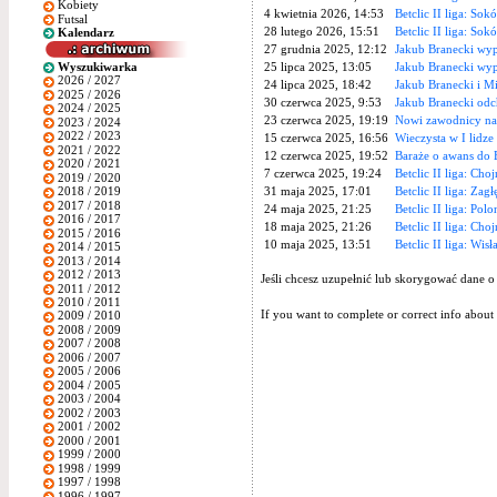
Kobiety
4 kwietnia 2026, 14:53
Betclic II liga: Sok
Futsal
28 lutego 2026, 15:51
Betclic II liga: Sok
Kalendarz
27 grudnia 2025, 12:12
Jakub Branecki wy
Wyszukiwarka
25 lipca 2025, 13:05
Jakub Branecki wy
2026 / 2027
24 lipca 2025, 18:42
Jakub Branecki i M
2025 / 2026
30 czerwca 2025, 9:53
Jakub Branecki odc
2024 / 2025
23 czerwca 2025, 19:19
Nowi zawodnicy na 
2023 / 2024
2022 / 2023
15 czerwca 2025, 16:56
Wieczysta w I lidze
2021 / 2022
12 czerwca 2025, 19:52
Baraże o awans do B
2020 / 2021
7 czerwca 2025, 19:24
Betclic II liga: Ch
2019 / 2020
31 maja 2025, 17:01
Betclic II liga: Zag
2018 / 2019
2017 / 2018
24 maja 2025, 21:25
Betclic II liga: Pol
2016 / 2017
18 maja 2025, 21:26
Betclic II liga: Ch
2015 / 2016
10 maja 2025, 13:51
Betclic II liga: Wi
2014 / 2015
2013 / 2014
2012 / 2013
Jeśli chcesz uzupełnić lub skorygować dane o
2011 / 2012
2010 / 2011
If you want to complete or correct info about 
2009 / 2010
2008 / 2009
2007 / 2008
2006 / 2007
2005 / 2006
2004 / 2005
2003 / 2004
2002 / 2003
2001 / 2002
2000 / 2001
1999 / 2000
1998 / 1999
1997 / 1998
1996 / 1997