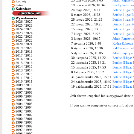
25 czerwca 2026, 9:03
Jakub Rajczyk
Kobiety
Futsal
19 czerwca 2026, 10:34
Ruchy kadrowe
Kalendarz
24 maja 2026, 18:21
Betclic I liga: 
8 marca 2026, 16:28
Betclic I liga:
Wyszukiwarka
28 lutego 2026, 21:23
Betclic I liga:
2026 / 2027
22 lutego 2026, 19:25
Betclic I liga:
2025 / 2026
15 lutego 2026, 13:55
Betclic I liga: 
2024 / 2025
2023 / 2024
7 lutego 2026, 21:23
Betclic I liga:
2022 / 2023
3 lutego 2026, 19:17
Jakub Rajczyk
2021 / 2022
7 stycznia 2026, 8:48
Kadra Rakowa 
2020 / 2021
2019 / 2020
6 stycznia 2026, 13:36
Raków wznowił 
2018 / 2019
5 stycznia 2026, 16:05
Jakub Rajczyk
2017 / 2018
30 listopada 2025, 14:22
Betclic II liga:
2016 / 2017
22 listopada 2025, 14:21
Betclic II liga
2015 / 2016
2014 / 2015
15 listopada 2025, 17:53
Betclic II liga:
2013 / 2014
8 listopada 2025, 15:52
Betclic II liga:
2012 / 2013
31 października 2025, 15:51
Betclic II liga:
2011 / 2012
2010 / 2011
24 października 2025, 16:49
Betclic II liga:
2009 / 2010
19 października 2025, 17:51
Betclic II liga:
2008 / 2009
2007 / 2008
Jeśli chcesz uzupełnić lub skorygować dane o
2006 / 2007
2005 / 2006
2004 / 2005
If you want to complete or correct info about 
2003 / 2004
2002 / 2003
2001 / 2002
2000 / 2001
1999 / 2000
1998 / 1999
1997 / 1998
1996 / 1997