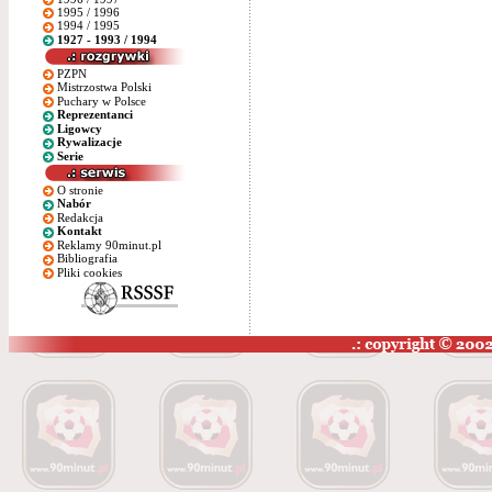
1995 / 1996
1994 / 1995
1927 - 1993 / 1994
PZPN
Mistrzostwa Polski
Puchary w Polsce
Reprezentanci
Ligowcy
Rywalizacje
Serie
O stronie
Nabór
Redakcja
Kontakt
Reklamy 90minut.pl
Bibliografia
Pliki cookies