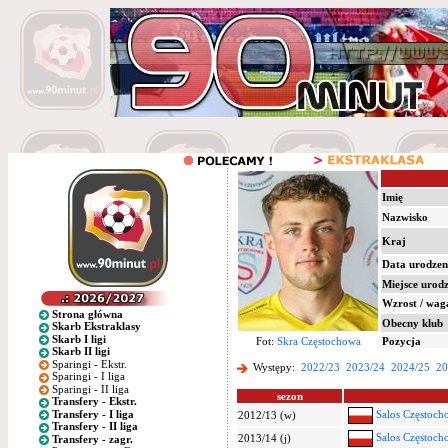
Imię
Nazwisko
Kraj
Data urodzen
Miejsce urod
Wzrost / wag
Strona główna
Obecny klub
Skarb Ekstraklasy
Skarb I ligi
Fot:
Skra Częstochowa
Pozycja
Skarb II ligi
Sparingi - Ekstr.
Występy:
2022/23
2023/24
2024/25
20
Sparingi - I liga
Sparingi - II liga
sezon
Transfery - Ekstr.
Transfery - I liga
Salos Częstoch
2012/13 (w)
Transfery - II liga
Salos Częstoch
2013/14 (j)
Transfery - zagr.