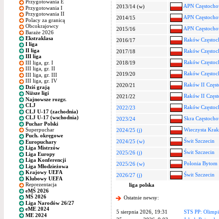
Przygotowania E
APN Częstocho
2013/14 (w)
Przygotowania I
Przygotowania II
APN Częstocho
2014/15
Polacy za granicą
Obcokrajowcy
APN Częstocho
2015/16
Baraże 2026
Ekstraklasa
Raków Częstoc
2016/17
I liga
II liga
Raków Częstoc
2017/18
III liga
Raków Częstoc
III liga, gr. I
2018/19
III liga, gr. II
Raków Częstoc
2019/20
III liga, gr. III
III liga, gr. IV
Raków II Częs
2020/21
Dziś grają
Niższe ligi
Raków II Częs
2021/22
Najnowsze rozgr.
CLJ
Raków Często
2022/23
CLJ U-17 (zachodnia)
CLJ U-17 (wschodnia)
Skra Częstoch
2023/24
Puchar Polski
Superpuchar
Wieczysta Kra
2024/25 (j)
Puch. okręgowe
Świt Szczecin
2024/25 (w)
Europuchary
Liga Mistrzów
Świt Szczecin
2025/26 (j)
Liga Europy
Liga Konferencji
Polonia Bytom
2025/26 (w)
Liga Młodzieżowa
Krajowy UEFA
Świt Szczecin
2026/27 (j)
Klubowy UEFA
Reprezentacja
liga polska
eMŚ 2026
MŚ 2026
Ostatnie newsy:
Liga Narodów 26/27
eME 2024
5 sierpnia 2026, 19:31
STS PP: Olimpia
ME 2024