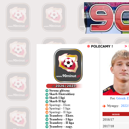
Strona główna
Skarb Ekstraklasy
Skarb I ligi
Fot:
Górnik Z
Skarb II ligi
Sparingi - Ekstr.
Występy:
2022/
Sparingi - I liga
Sparingi - II liga
sezon
Transfery - Ekstr.
Transfery - I liga
2016/17
Transfery - II liga
2017/18
Transfery - zagr.