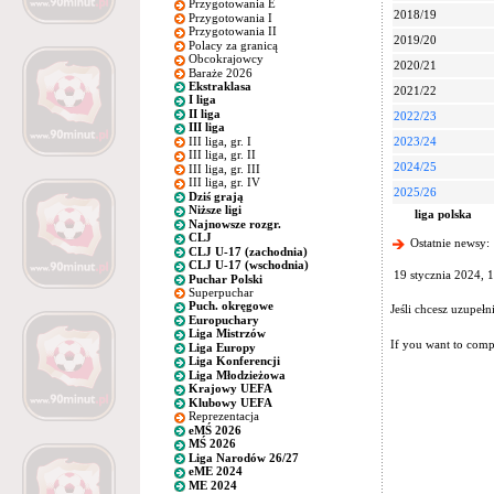
Przygotowania E
2018/19
Przygotowania I
Przygotowania II
2019/20
Polacy za granicą
Obcokrajowcy
2020/21
Baraże 2026
Ekstraklasa
2021/22
I liga
II liga
2022/23
III liga
III liga, gr. I
2023/24
III liga, gr. II
2024/25
III liga, gr. III
III liga, gr. IV
2025/26
Dziś grają
Niższe ligi
liga polska
Najnowsze rozgr.
CLJ
Ostatnie newsy:
CLJ U-17 (zachodnia)
CLJ U-17 (wschodnia)
19 stycznia 2024, 
Puchar Polski
Superpuchar
Puch. okręgowe
Jeśli chcesz uzupeł
Europuchary
Liga Mistrzów
If you want to compl
Liga Europy
Liga Konferencji
Liga Młodzieżowa
Krajowy UEFA
Klubowy UEFA
Reprezentacja
eMŚ 2026
MŚ 2026
Liga Narodów 26/27
eME 2024
ME 2024