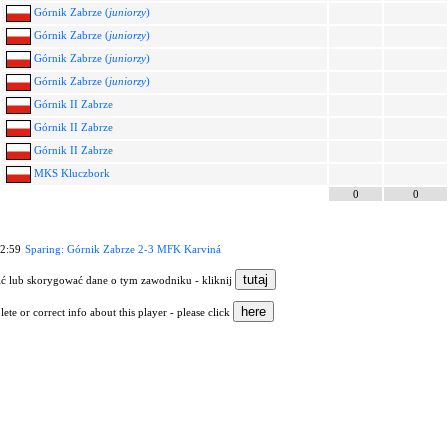
Górnik Zabrze (
juniorzy
)
Górnik Zabrze (
juniorzy
)
Górnik Zabrze (
juniorzy
)
Górnik Zabrze (
juniorzy
)
Górnik II Zabrze
Górnik II Zabrze
Górnik II Zabrze
MKS Kluczbork
0
0
12:59
Sparing: Górnik Zabrze 2-3 MFK Karviná
nić lub skorygować dane o tym zawodniku - kliknij
ete or correct info about this player - please click