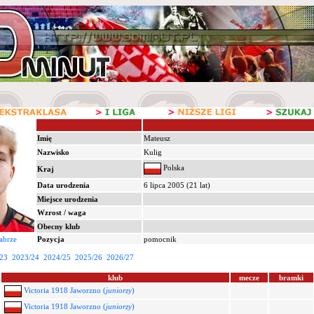
Imię
Mateusz
Nazwisko
Kulig
Polska
Kraj
Data urodzenia
6 lipca 2005 (21 lat)
Miejsce urodzenia
Wzrost / waga
Obecny klub
abrze
Pozycja
pomocnik
23
2023/24
2024/25
2025/26
2026/27
klub
mecze
bramki
Victoria 1918 Jaworzno (
juniorzy
)
Victoria 1918 Jaworzno (
juniorzy
)