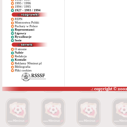
1995 / 1996
1994 / 1995
1927 - 1993 / 1994
PZPN
Mistrzostwa Polski
Puchary w Polsce
Reprezentanci
Ligowcy
Rywalizacje
Serie
O stronie
Nabór
Redakcja
Kontakt
Reklamy 90minut.pl
Bibliografia
Pliki cookies