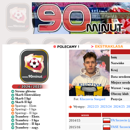
Imię
Nazwisko
Kraj
Data urodzen
Miejsce urod
Wzrost / wag
Strona główna
Obecny klub
Skarb Ekstraklasy
Skarb I ligi
Fot:
Kluczevia Stargard
Pozycja
Skarb II ligi
Sparingi - Ekstr.
Występy:
2022/23
2023/24
2024/25
20
Sparingi - I liga
Sparingi - II liga
sezon
Transfery - Ekstr.
Transfery - I liga
FA Szczecin (
2014/15
Transfery - II liga
FASE Szczeci
2015/16
Transfery - zagr.