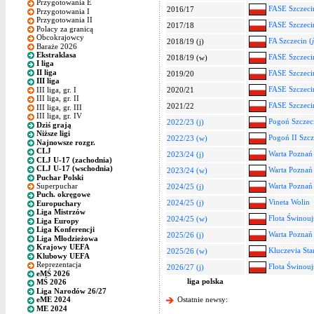
Przygotowania E
FASE Szczeci
2016/17
Przygotowania I
Przygotowania II
FASE Szczeci
2017/18
Polacy za granicą
Obcokrajowcy
FA Szczecin (
2018/19 (j)
Baraże 2026
Ekstraklasa
FASE Szczeci
2018/19 (w)
I liga
II liga
FASE Szczeci
2019/20
III liga
FASE Szczeci
III liga, gr. I
2020/21
III liga, gr. II
FASE Szczeci
2021/22
III liga, gr. III
III liga, gr. IV
Pogoń Szczeci
2022/23 (j)
Dziś grają
Niższe ligi
Pogoń II Szcz
2022/23 (w)
Najnowsze rozgr.
CLJ
Warta Poznań
2023/24 (j)
CLJ U-17 (zachodnia)
CLJ U-17 (wschodnia)
Warta Poznań
2023/24 (w)
Puchar Polski
Superpuchar
Warta Poznań
2024/25 (j)
Puch. okręgowe
Vineta Wolin
2024/25 (j)
Europuchary
Liga Mistrzów
Flota Świnouj
2024/25 (w)
Liga Europy
Liga Konferencji
Warta Poznań
2025/26 (j)
Liga Młodzieżowa
Krajowy UEFA
Kluczevia Sta
2025/26 (w)
Klubowy UEFA
Reprezentacja
Flota Świnouj
2026/27 (j)
eMŚ 2026
liga polska
MŚ 2026
Liga Narodów 26/27
Ostatnie newsy:
eME 2024
ME 2024