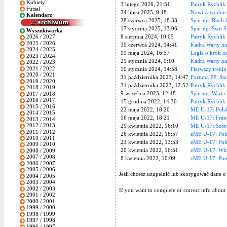
Kobiety
3 lutego 2026, 21:51
Patryk Rychlik
Futsal
24 lipca 2025, 9:48
Nowi zawodnic
Kalendarz
28 czerwca 2025, 18:33
Sparing: Ruch
17 stycznia 2025, 13:06
Sparing: Świt 
Wyszukiwarka
8 sierpnia 2024, 10:05
Patryk Rychlik
2026 / 2027
2025 / 2026
30 czerwca 2024, 14:41
Kadra Warty n
2024 / 2025
19 maja 2024, 16:57
Legia o krok 
2023 / 2024
21 stycznia 2024, 9:10
Kadra Warty na
2022 / 2023
2021 / 2022
10 stycznia 2024, 14:58
Pierwszy treni
2020 / 2021
31 października 2023, 14:47
Fortuna PP: Sta
2019 / 2020
31 października 2023, 12:52
Patryk Rychlik
2018 / 2019
9 września 2023, 12:48
Sparing: Warta
2017 / 2018
2016 / 2017
15 grudnia 2022, 14:30
Patryk Rychlik 
2015 / 2016
22 maja 2022, 18:20
ME U-17: Polsk
2014 / 2015
16 maja 2022, 18:21
ME U-17: Franc
2013 / 2014
2012 / 2013
29 kwietnia 2022, 16:10
ME U-17: Szero
2011 / 2012
26 kwietnia 2022, 16:57
eME U-17: Pol
2010 / 2011
23 kwietnia 2022, 13:53
eME U-17: Pols
2009 / 2010
20 kwietnia 2022, 16:51
eME U-17: Wło
2008 / 2009
2007 / 2008
8 kwietnia 2022, 10:09
eME U-17: Powo
2006 / 2007
2005 / 2006
Jeśli chcesz uzupełnić lub skorygować dane o
2004 / 2005
2003 / 2004
2002 / 2003
If you want to complete or correct info about 
2001 / 2002
2000 / 2001
1999 / 2000
1998 / 1999
1997 / 1998
1996 / 1997